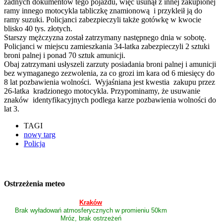
żadnych dokumentów tego pojazdu, więc usunął z innej zakupionej
ramy innego motocykla tabliczkę znamionową i przykleił ją do
ramy suzuki. Policjanci zabezpieczyli także gotówkę w kwocie
blisko 40 tys. złotych.
Starszy mężczyzna został zatrzymany następnego dnia w sobotę.
Policjanci w miejscu zamieszkania 34-latka zabezpieczyli 2 sztuki
broni palnej i ponad 70 sztuk amunicji.
Obaj zatrzymani usłyszeli zarzuty posiadania broni palnej i amunicji
bez wymaganego zezwolenia, za co grozi im kara od 6 miesięcy do
8 lat pozbawienia wolności. Wyjaśniana jest kwestia zakupu przez
26-latka kradzionego motocykla. Przypominamy, że usuwanie
znaków identyfikacyjnych podlega karze pozbawienia wolności do
lat 3.
TAGI
nowy targ
Policja
Ostrzeżenia meteo
Kraków
Brak wyładowań atmosferycznych w promieniu 50km
Mróz, brak ostrzeżeń