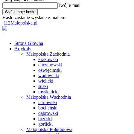
Twój e-mail
Hasło zostanie wysłane e-mailem.
112Malopolska.pl
Strona Główna
Artykuły
Małopolska Zachodnia
krakowski
chrzanowski
oświęcimski
wadowicki
wielicki
suski
myślenicki
Małopolska Wschodnia
tarnowski
bocheński
dąbrowski
brzeski
gorlicki
Małopolska Południowa