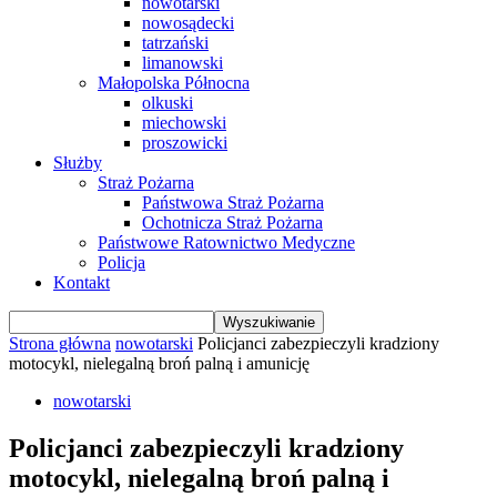
nowotarski
nowosądecki
tatrzański
limanowski
Małopolska Północna
olkuski
miechowski
proszowicki
Służby
Straż Pożarna
Państwowa Straż Pożarna
Ochotnicza Straż Pożarna
Państwowe Ratownictwo Medyczne
Policja
Kontakt
Strona główna
nowotarski
Policjanci zabezpieczyli kradziony
motocykl, nielegalną broń palną i amunicję
nowotarski
Policjanci zabezpieczyli kradziony
motocykl, nielegalną broń palną i