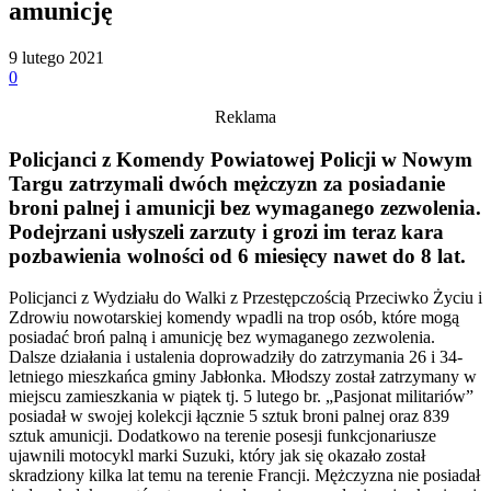
amunicję
9 lutego 2021
0
Reklama
Policjanci z Komendy Powiatowej Policji w Nowym
Targu zatrzymali dwóch mężczyzn za posiadanie
broni palnej i amunicji bez wymaganego zezwolenia.
Podejrzani usłyszeli zarzuty i grozi im teraz kara
pozbawienia wolności od 6 miesięcy nawet do 8 lat.
Policjanci z Wydziału do Walki z Przestępczością Przeciwko Życiu i
Zdrowiu nowotarskiej komendy wpadli na trop osób, które mogą
posiadać broń palną i amunicję bez wymaganego zezwolenia.
Dalsze działania i ustalenia doprowadziły do zatrzymania 26 i 34-
letniego mieszkańca gminy Jabłonka. Młodszy został zatrzymany w
miejscu zamieszkania w piątek tj. 5 lutego br. „Pasjonat militariów”
posiadał w swojej kolekcji łącznie 5 sztuk broni palnej oraz 839
sztuk amunicji. Dodatkowo na terenie posesji funkcjonariusze
ujawnili motocykl marki Suzuki, który jak się okazało został
skradziony kilka lat temu na terenie Francji. Mężczyzna nie posiadał