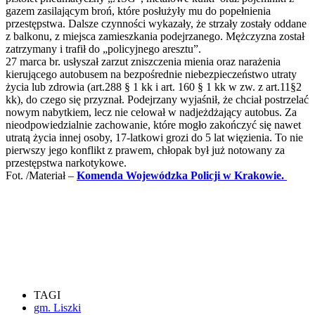
gazem zasilającym broń, które posłużyły mu do popełnienia
przestępstwa. Dalsze czynności wykazały, że strzały zostały oddane
z balkonu, z miejsca zamieszkania podejrzanego. Mężczyzna został
zatrzymany i trafił do „policyjnego aresztu”.
27 marca br. usłyszał zarzut zniszczenia mienia oraz narażenia
kierującego autobusem na bezpośrednie niebezpieczeństwo utraty
życia lub zdrowia (art.288 § 1 kk i art. 160 § 1 kk w zw. z art.11§2
kk), do czego się przyznał. Podejrzany wyjaśnił, że chciał postrzelać
nowym nabytkiem, lecz nie celował w nadjeżdżający autobus. Za
nieodpowiedzialnie zachowanie, które mogło zakończyć się nawet
utratą życia innej osoby, 17-latkowi grozi do 5 lat więzienia. To nie
pierwszy jego konflikt z prawem, chłopak był już notowany za
przestępstwa narkotykowe.
Fot. /Materiał –
Komenda Wojewódzka Policji w Krakowie.
TAGI
gm. Liszki