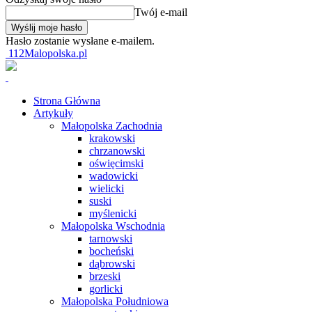
Twój e-mail
Hasło zostanie wysłane e-mailem.
112Malopolska.pl
Strona Główna
Artykuły
Małopolska Zachodnia
krakowski
chrzanowski
oświęcimski
wadowicki
wielicki
suski
myślenicki
Małopolska Wschodnia
tarnowski
bocheński
dąbrowski
brzeski
gorlicki
Małopolska Południowa