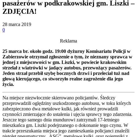
pasażerów w podkrakowskiej gm. Liszki –
ZDJĘCIA!
28 marca 2019
0
Reklama
25 marca br. około godz. 19:00 dyżurny Komisariatu Policji w
Zabierzowie otrzymał zgłoszenie o tym, że nieznany sprawca w
jednej z miejscowości w gm. Liszki, w powiecie krakowskim
strzelał z wiatrówki w jadący autobus, przewożący pasażerów.
Jeden strzał przebił szybę bocznych drzwi i przeleciał tuż nad
głową kierującego, co stworzyło realne zagrożenie dla jego
życia.
Na miejsce niezwłocznie skierowano policjantów. Śledczy
przeprowadzili oględziny uszkodzonego autobusu, w toku których
zabezpieczono dwa metalowe kulki, jak również prowadzili
czynności zmierzające do ustalenia i ujęcia sprawcy tego zdarzenia.
Jeszcze tego samego dnia mundurowi zatrzymali 17-letniego
mieszkańca gm. Liszki podejrzanego o dokonanie tego czynu. W
trakcie przeszukania miejsca jego zamieszkania policjanci znaleźli
pistolet pneumatyczny „ASG”, metalowe kulki oraz pojemniki z