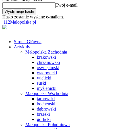
Twój e-mail
Hasło zostanie wysłane e-mailem.
112Malopolska.pl
Strona Główna
Artykuły
Małopolska Zachodnia
krakowski
chrzanowski
oświęcimski
wadowicki
wielicki
suski
myślenicki
Małopolska Wschodnia
tarnowski
bocheński
dąbrowski
brzeski
gorlicki
Małopolska Południowa