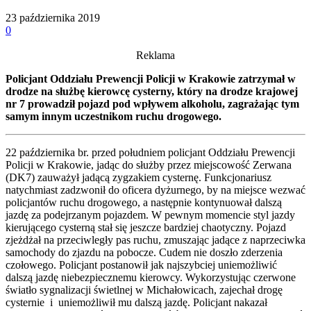
23 października 2019
0
Reklama
Policjant Oddziału Prewencji Policji w Krakowie zatrzymał w
drodze na służbę kierowcę cysterny, który na drodze krajowej
nr 7 prowadził pojazd pod wpływem alkoholu, zagrażając tym
samym innym uczestnikom ruchu drogowego.
22 października br. przed południem policjant Oddziału Prewencji
Policji w Krakowie, jadąc do służby przez miejscowość Zerwana
(DK7) zauważył jadącą zygzakiem cysternę. Funkcjonariusz
natychmiast zadzwonił do oficera dyżurnego, by na miejsce wezwać
policjantów ruchu drogowego, a następnie kontynuował dalszą
jazdę za podejrzanym pojazdem. W pewnym momencie styl jazdy
kierującego cysterną stał się jeszcze bardziej chaotyczny. Pojazd
zjeżdżał na przeciwległy pas ruchu, zmuszając jadące z naprzeciwka
samochody do zjazdu na pobocze. Cudem nie doszło zderzenia
czołowego. Policjant postanowił jak najszybciej uniemożliwić
dalszą jazdę niebezpiecznemu kierowcy. Wykorzystując czerwone
światło sygnalizacji świetlnej w Michałowicach, zajechał drogę
cysternie i uniemożliwił mu dalszą jazdę. Policjant nakazał