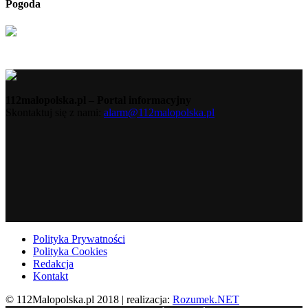
Pogoda
112malopolska.pl – Portal informacyjny
Skontaktuj się z nami:
alarm@112malopolska.pl
Polityka Prywatności
Polityka Cookies
Redakcja
Kontakt
© 112Malopolska.pl 2018 | realizacja:
Rozumek.NET