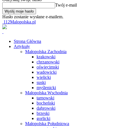
Twój e-mail
Hasło zostanie wysłane e-mailem.
112Malopolska.pl
Strona Główna
Artykuły
Małopolska Zachodnia
krakowski
chrzanowski
oświęcimski
wadowicki
wielicki
suski
myślenicki
Małopolska Wschodnia
tarnowski
bocheński
dąbrowski
brzeski
gorlicki
Małopolska Południowa