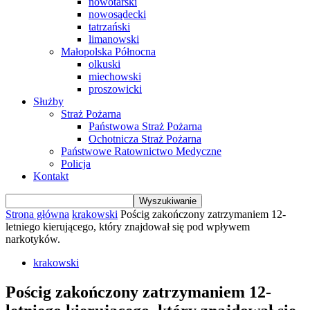
nowotarski
nowosądecki
tatrzański
limanowski
Małopolska Północna
olkuski
miechowski
proszowicki
Służby
Straż Pożarna
Państwowa Straż Pożarna
Ochotnicza Straż Pożarna
Państwowe Ratownictwo Medyczne
Policja
Kontakt
Strona główna
krakowski
Pościg zakończony zatrzymaniem 12-
letniego kierującego, który znajdował się pod wpływem
narkotyków.
krakowski
Pościg zakończony zatrzymaniem 12-