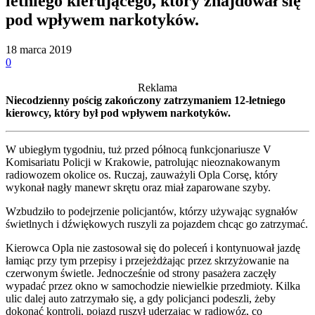
letniego kierującego, który znajdował się
pod wpływem narkotyków.
18 marca 2019
0
Reklama
Niecodzienny pościg zakończony zatrzymaniem 12-letniego
kierowcy, który był pod wpływem narkotyków.
W ubiegłym tygodniu, tuż przed północą funkcjonariusze V
Komisariatu Policji w Krakowie, patrolując nieoznakowanym
radiowozem okolice os. Ruczaj, zauważyli Opla Corsę, który
wykonał nagły manewr skrętu oraz miał zaparowane szyby.
Wzbudziło to podejrzenie policjantów, którzy używając sygnałów
świetlnych i dźwiękowych ruszyli za pojazdem chcąc go zatrzymać.
Kierowca Opla nie zastosował się do poleceń i kontynuował jazdę
łamiąc przy tym przepisy i przejeżdżając przez skrzyżowanie na
czerwonym świetle. Jednocześnie od strony pasażera zaczęły
wypadać przez okno w samochodzie niewielkie przedmioty. Kilka
ulic dalej auto zatrzymało się, a gdy policjanci podeszli, żeby
dokonać kontroli, pojazd ruszył uderzając w radiowóz, co