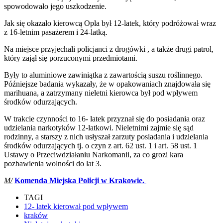
spowodowało jego uszkodzenie.
Jak się okazało kierowcą Opla był 12-latek, który podróżował wraz
z 16-letnim pasażerem i 24-latką.
Na miejsce przyjechali policjanci z drogówki , a także drugi patrol,
który zajął się porzuconymi przedmiotami.
Były to aluminiowe zawiniątka z zawartością suszu roślinnego.
Późniejsze badania wykazały, że w opakowaniach znajdowała się
marihuana, a zatrzymany nieletni kierowca był pod wpływem
środków odurzających.
W trakcie czynności to 16- latek przyznał się do posiadania oraz
udzielania narkotyków 12-latkowi. Nieletnimi zajmie się sąd
rodzinny, a starszy z nich usłyszał zarzuty posiadania i udzielania
środków odurzających tj. o czyn z art. 62 ust. 1 i art. 58 ust. 1
Ustawy o Przeciwdziałaniu Narkomanii, za co grozi kara
pozbawienia wolności do lat 3.
M/
Komenda Miejska Policji w Krakowie.
TAGI
12- latek kierował pod wpływem
kraków