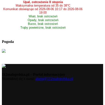
Upał, ostrzeżenie II stopnia
Maksymalna temperatura od 35 do 38°C
Komunikat obowiązuje od 2026-08-06 10:17 do 2026-08-06
19:00
Wiatr, brak ostrzeżeń
Opady, brak ostrzeżeń
Burze, brak ostrzeżeń
Trąby powietrzne, brak ostrzeżeń
Pogoda
112malopolska.pl – Portal informacyjny
Skontaktuj się z nami:
alarm@112malopolska.pl