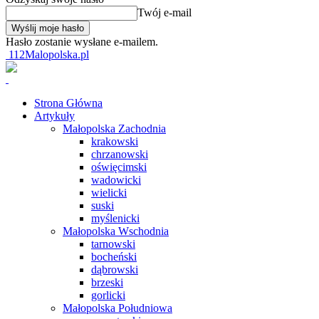
Twój e-mail
Hasło zostanie wysłane e-mailem.
112Malopolska.pl
Strona Główna
Artykuły
Małopolska Zachodnia
krakowski
chrzanowski
oświęcimski
wadowicki
wielicki
suski
myślenicki
Małopolska Wschodnia
tarnowski
bocheński
dąbrowski
brzeski
gorlicki
Małopolska Południowa