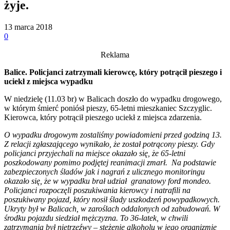
żyje.
13 marca 2018
0
Reklama
Balice. Policjanci zatrzymali kierowcę, który potrącił pieszego i
uciekł z miejsca wypadku
W niedzielę (11.03 br) w Balicach doszło do wypadku drogowego,
w którym śmierć poniósł pieszy, 65-letni mieszkaniec Szczyglic.
Kierowca, który potrącił pieszego uciekł z miejsca zdarzenia.
O wypadku drogowym zostaliśmy powiadomieni przed godziną 13.
Z relacji zgłaszającego wynikało, że został potrącony pieszy. Gdy
policjanci przyjechali na miejsce okazało się, że 65-letni
poszkodowany pomimo podjętej reanimacji zmarł. Na podstawie
zabezpieczonych śladów jak i nagrań z ulicznego monitoringu
okazało się, że w wypadku brał udział granatowy ford mondeo.
Policjanci rozpoczęli poszukiwania kierowcy i natrafili na
poszukiwany pojazd, który nosił ślady uszkodzeń powypadkowych.
Ukryty był w Balicach, w zaroślach oddalonych od zabudowań. W
środku pojazdu siedział mężczyzna. To 36-latek, w chwili
zatrzymania był nietrzeźwy – stężenie alkoholu w jego organizmie