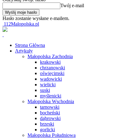
Twój e-mail
Hasło zostanie wysłane e-mailem.
112Malopolska.pl
Strona Główna
Artykuły
Małopolska Zachodnia
krakowski
chrzanowski
oświęcimski
wadowicki
wielicki
suski
myślenicki
Małopolska Wschodnia
tarnowski
bocheński
dąbrowski
brzeski
gorlicki
Małopolska Południowa