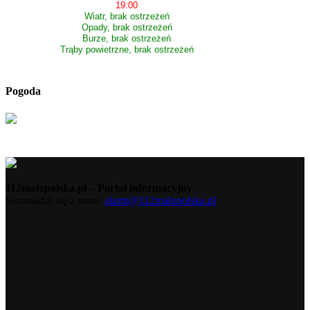
19:00
Wiatr, brak ostrzeżeń
Opady, brak ostrzeżeń
Burze, brak ostrzeżeń
Trąby powietrzne, brak ostrzeżeń
Pogoda
112malopolska.pl – Portal informacyjny
Skontaktuj się z nami:
alarm@112malopolska.pl