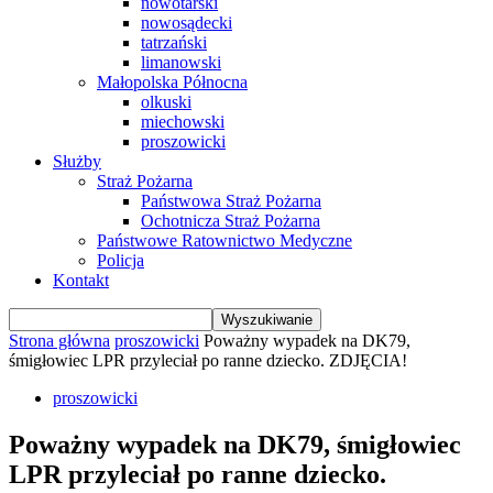
nowotarski
nowosądecki
tatrzański
limanowski
Małopolska Północna
olkuski
miechowski
proszowicki
Służby
Straż Pożarna
Państwowa Straż Pożarna
Ochotnicza Straż Pożarna
Państwowe Ratownictwo Medyczne
Policja
Kontakt
Strona główna
proszowicki
Poważny wypadek na DK79,
śmigłowiec LPR przyleciał po ranne dziecko. ZDJĘCIA!
proszowicki
Poważny wypadek na DK79, śmigłowiec
LPR przyleciał po ranne dziecko.