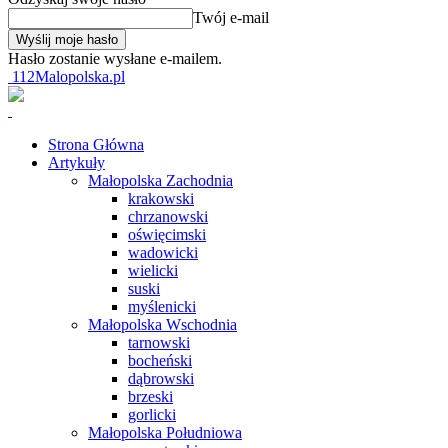
Twój e-mail
Hasło zostanie wysłane e-mailem.
112Malopolska.pl
Strona Główna
Artykuły
Małopolska Zachodnia
krakowski
chrzanowski
oświęcimski
wadowicki
wielicki
suski
myślenicki
Małopolska Wschodnia
tarnowski
bocheński
dąbrowski
brzeski
gorlicki
Małopolska Południowa