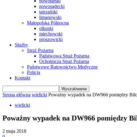
nowotarski
nowosądecki
tatrzański
limanowski
Małopolska Północna
olkuski
miechowski
proszowicki
Służby
Straż Pożarna
Państwowa Straż Pożarna
Ochotnicza Straż Pożarna
Państwowe Ratownictwo Medyczne
Policja
Kontakt
Strona główna
wielicki
Poważny wypadek na DW966 pomiędzy Bilc
wielicki
Poważny wypadek na DW966 pomiędzy Bil
2 maja 2018
0