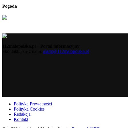
Pogoda
112malopolska.pl – Portal informacyjny
Skontaktuj się z nami:
alarm@112malopolska.pl
Polityka Prywatności
Polityka Cookies
Redakcja
Kontakt