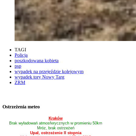
TAGI
Policja
poszkodowana kobieta
psp
wypadek na przejeździe kolejowym
wypadek tory Nowy Targ
ZRM
Ostrzeżenia meteo
Kraków
Brak wyładowań atmosferycznych w promieniu 50km
Mróz, brak ostrzeżeń
Upał, ostrzeżenie II stopnia