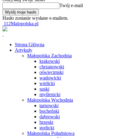
Twój e-mail
Hasło zostanie wysłane e-mailem.
112Malopolska.pl
Strona Główna
Artykuły
Małopolska Zachodnia
krakowski
chrzanowski
oświęcimski
wadowicki
wielicki
suski
myślenicki
Małopolska Wschodnia
tarnowski
bocheński
dąbrowski
brzeski
gorlicki
Małopolska Południowa