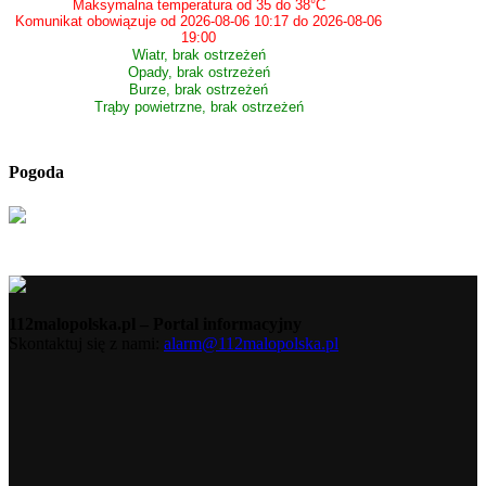
Maksymalna temperatura od 35 do 38°C
Komunikat obowiązuje od 2026-08-06 10:17 do 2026-08-06
19:00
Wiatr, brak ostrzeżeń
Opady, brak ostrzeżeń
Burze, brak ostrzeżeń
Trąby powietrzne, brak ostrzeżeń
Pogoda
112malopolska.pl – Portal informacyjny
Skontaktuj się z nami:
alarm@112malopolska.pl