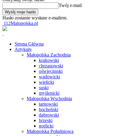
Twój e-mail
Hasło zostanie wysłane e-mailem.
112Malopolska.pl
Strona Główna
Artykuły
Małopolska Zachodnia
krakowski
chrzanowski
oświęcimski
wadowicki
wielicki
suski
myślenicki
Małopolska Wschodnia
tarnowski
bocheński
dąbrowski
brzeski
gorlicki
Małopolska Południowa