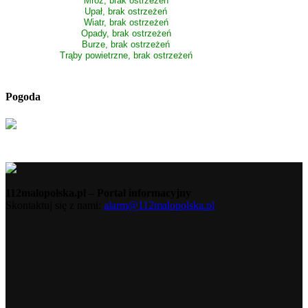
Mróz, brak ostrzeżeń
Upał, brak ostrzeżeń
Wiatr, brak ostrzeżeń
Opady, brak ostrzeżeń
Burze, brak ostrzeżeń
Trąby powietrzne, brak ostrzeżeń
Pogoda
112malopolska.pl – Portal informacyjny
Skontaktuj się z nami:
alarm@112malopolska.pl