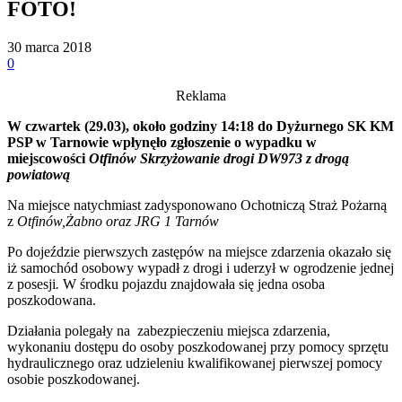
FOTO!
30 marca 2018
0
Reklama
W czwartek (29.03), około godziny
14:18
do
Dyżurnego SK KM
PSP w Tarnowie wpłynęło zgłoszenie o wypadku w
miejscowości
Otfinów Skrzyżowanie drogi DW973 z drogą
powiatową
Na miejsce natychmiast zadysponowano Ochotniczą Straż Pożarną
z
Otfinów,Żabno oraz JRG 1 Tarnów
Po dojeździe pierwszych zastępów na miejsce zdarzenia okazało się
iż samochód osobowy wypadł z drogi i uderzył w ogrodzenie jednej
z posesji
.
W środku pojazdu znajdowała się jedna osoba
poszkodowana.
Działania polegały na zabezpieczeniu miejsca zdarzenia,
wykonaniu dostępu do osoby poszkodowanej przy pomocy sprzętu
hydraulicznego oraz udzieleniu kwalifikowanej pierwszej pomocy
osobie poszkodowanej.