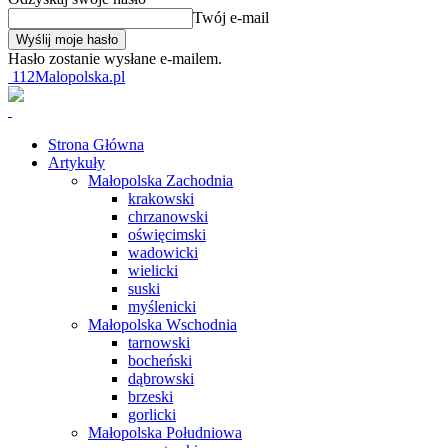
Twój e-mail
Hasło zostanie wysłane e-mailem.
112Malopolska.pl
Strona Główna
Artykuły
Małopolska Zachodnia
krakowski
chrzanowski
oświęcimski
wadowicki
wielicki
suski
myślenicki
Małopolska Wschodnia
tarnowski
bocheński
dąbrowski
brzeski
gorlicki
Małopolska Południowa