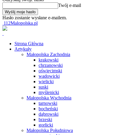
Twój e-mail
Hasło zostanie wysłane e-mailem.
112Malopolska.pl
Strona Główna
Artykuły
Małopolska Zachodnia
krakowski
chrzanowski
oświęcimski
wadowicki
wielicki
suski
myślenicki
Małopolska Wschodnia
tarnowski
bocheński
dąbrowski
brzeski
gorlicki
Małopolska Południowa