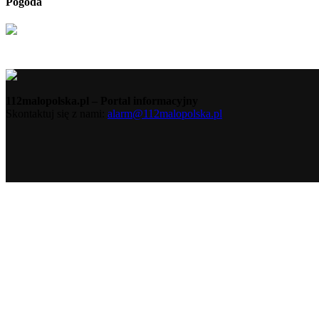
Pogoda
112malopolska.pl – Portal informacyjny
Skontaktuj się z nami:
alarm@112malopolska.pl
Polityka Prywatności
Polityka Cookies
Redakcja
Kontakt
© 112Malopolska.pl 2018 | realizacja:
Rozumek.NET