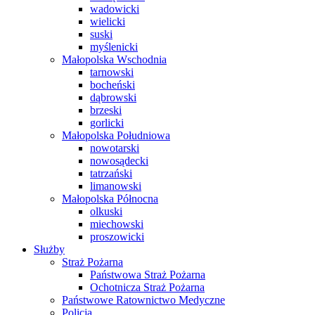
wadowicki
wielicki
suski
myślenicki
Małopolska Wschodnia
tarnowski
bocheński
dąbrowski
brzeski
gorlicki
Małopolska Południowa
nowotarski
nowosądecki
tatrzański
limanowski
Małopolska Północna
olkuski
miechowski
proszowicki
Służby
Straż Pożarna
Państwowa Straż Pożarna
Ochotnicza Straż Pożarna
Państwowe Ratownictwo Medyczne
Policja