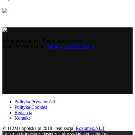
112malopolska.pl – Portal informacyjny
Skontaktuj się z nami:
alarm@112malopolska.pl
Polityka Prywatności
Polityka Cookies
Redakcja
Kontakt
© 112Malopolska.pl 2018 | realizacja:
Rozumek.NET
Ta strona korzysta z ciasteczek aby świadczyć usługi na