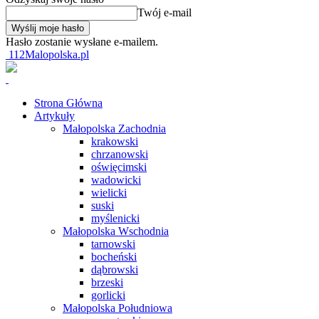
Twój e-mail
Hasło zostanie wysłane e-mailem.
112Malopolska.pl
Strona Główna
Artykuły
Małopolska Zachodnia
krakowski
chrzanowski
oświęcimski
wadowicki
wielicki
suski
myślenicki
Małopolska Wschodnia
tarnowski
bocheński
dąbrowski
brzeski
gorlicki
Małopolska Południowa