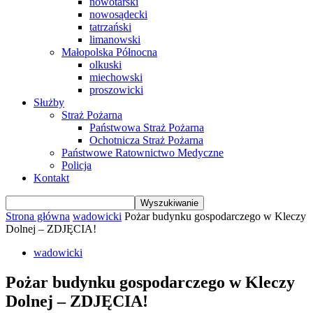
nowotarski
nowosądecki
tatrzański
limanowski
Małopolska Północna
olkuski
miechowski
proszowicki
Służby
Straż Pożarna
Państwowa Straż Pożarna
Ochotnicza Straż Pożarna
Państwowe Ratownictwo Medyczne
Policja
Kontakt
Strona główna
wadowicki
Pożar budynku gospodarczego w Kleczy
Dolnej – ZDJĘCIA!
wadowicki
Pożar budynku gospodarczego w Kleczy
Dolnej – ZDJĘCIA!