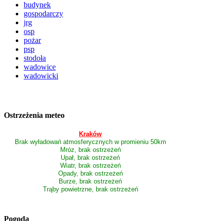
budynek
gospodarczy
jrg
osp
pożar
psp
stodoła
wadowice
wadowicki
Ostrzeżenia meteo
Kraków
Brak wyładowań atmosferycznych w promieniu 50km
Mróz, brak ostrzeżeń
Upał, brak ostrzeżeń
Wiatr, brak ostrzeżeń
Opady, brak ostrzeżeń
Burze, brak ostrzeżeń
Trąby powietrzne, brak ostrzeżeń
Pogoda