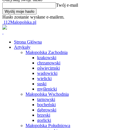
Twój e-mail
Hasło zostanie wysłane e-mailem.
112Malopolska.pl
Strona Główna
Artykuły
Małopolska Zachodnia
krakowski
chrzanowski
oświęcimski
wadowicki
wielicki
suski
myślenicki
Małopolska Wschodnia
tarnowski
bocheński
dąbrowski
brzeski
gorlicki
Małopolska Południowa