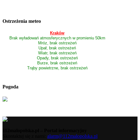
Ostrzeżenia meteo
Kraków
Brak wyładowań atmosferycznych w promieniu 50km
Mróz, brak ostrzeżeń
Upał, brak ostrzeżeń
Wiatr, brak ostrzeżeń
Opady, brak ostrzeżeń
Burze, brak ostrzeżeń
Trąby powietrzne, brak ostrzeżeń
Pogoda
112malopolska.pl – Portal informacyjny
Skontaktuj się z nami:
alarm@112malopolska.pl