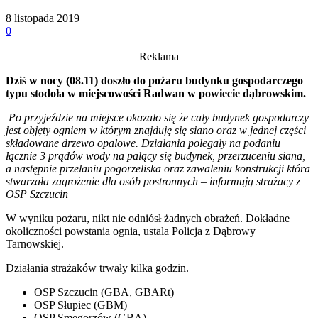
8 listopada 2019
0
Reklama
Dziś w nocy (08.11) doszło do pożaru budynku gospodarczego
typu stodoła w miejscowości Radwan w powiecie dąbrowskim.
Po przyjeździe na miejsce okazało się że cały budynek gospodarczy
jest objęty ogniem w którym znajduję się siano oraz w jednej części
składowane drzewo opalowe. Działania polegały na podaniu
łącznie 3 prądów wody na palący się budynek, przerzuceniu siana,
a następnie przelaniu pogorzeliska oraz zawaleniu konstrukcji która
stwarzała zagrożenie dla osób postronnych – informują strażacy z
OSP Szczucin
W wyniku pożaru, nikt nie odniósł żadnych obrażeń. Dokładne
okoliczności powstania ognia, ustala Policja z Dąbrowy
Tarnowskiej.
Działania strażaków trwały kilka godzin.
OSP Szczucin (GBA, GBARt)
OSP Słupiec (GBM)
OSP Smęgorzów (GBA)