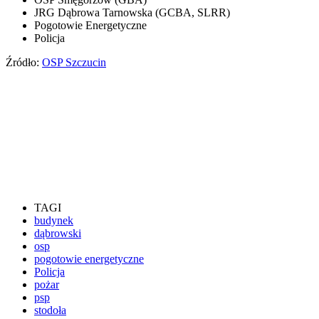
JRG Dąbrowa Tarnowska (GCBA, SLRR)
Pogotowie Energetyczne
Policja
Źródło:
OSP Szczucin
TAGI
budynek
dąbrowski
osp
pogotowie energetyczne
Policja
pożar
psp
stodoła