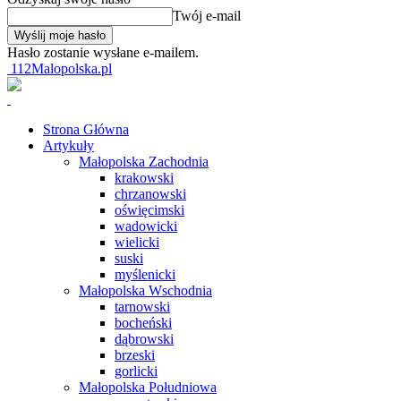
Twój e-mail
Hasło zostanie wysłane e-mailem.
112Malopolska.pl
Strona Główna
Artykuły
Małopolska Zachodnia
krakowski
chrzanowski
oświęcimski
wadowicki
wielicki
suski
myślenicki
Małopolska Wschodnia
tarnowski
bocheński
dąbrowski
brzeski
gorlicki
Małopolska Południowa