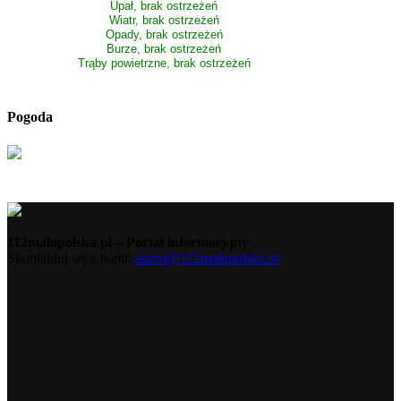
Upał, brak ostrzeżeń
Wiatr, brak ostrzeżeń
Opady, brak ostrzeżeń
Burze, brak ostrzeżeń
Trąby powietrzne, brak ostrzeżeń
Pogoda
112malopolska.pl – Portal informacyjny
Skontaktuj się z nami:
alarm@112malopolska.pl