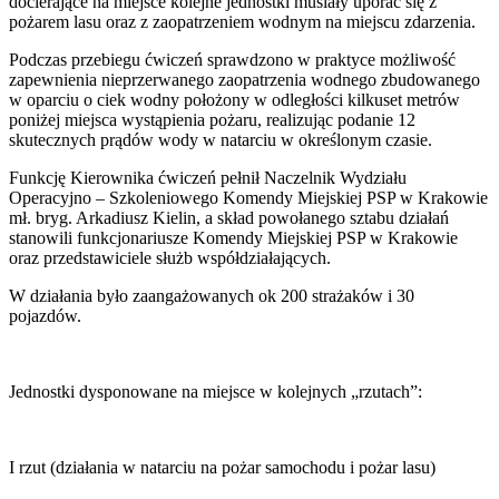
docierające na miejsce kolejne jednostki musiały uporać się z
pożarem lasu oraz z zaopatrzeniem wodnym na miejscu zdarzenia.
Podczas przebiegu ćwiczeń sprawdzono w praktyce możliwość
zapewnienia nieprzerwanego zaopatrzenia wodnego zbudowanego
w oparciu o ciek wodny położony w odległości kilkuset metrów
poniżej miejsca wystąpienia pożaru, realizując podanie 12
skutecznych prądów wody w natarciu w określonym czasie.
Funkcję Kierownika ćwiczeń pełnił Naczelnik Wydziału
Operacyjno – Szkoleniowego Komendy Miejskiej PSP w Krakowie
mł. bryg. Arkadiusz Kielin, a skład powołanego sztabu działań
stanowili funkcjonariusze Komendy Miejskiej PSP w Krakowie
oraz przedstawiciele służb współdziałających.
W działania było zaangażowanych ok 200 strażaków i 30
pojazdów.
Jednostki dysponowane na miejsce w kolejnych „rzutach”:
I rzut (działania w natarciu na pożar samochodu i pożar lasu)