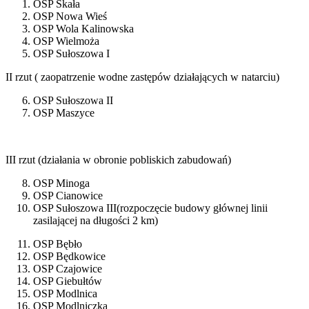
OSP Skała
OSP Nowa Wieś
OSP Wola Kalinowska
OSP Wielmoża
OSP Sułoszowa I
II rzut ( zaopatrzenie wodne zastępów działających w natarciu)
OSP Sułoszowa II
OSP Maszyce
III rzut (działania w obronie pobliskich zabudowań)
OSP Minoga
OSP Cianowice
OSP Sułoszowa III(rozpoczęcie budowy głównej linii
zasilającej na długości 2 km)
OSP Bębło
OSP Będkowice
OSP Czajowice
OSP Giebułtów
OSP Modlnica
OSP Modlniczka