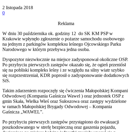
2 listopada 2018
0
Reklama
W dniu 30 października ok. godziny 12 do SK KM PSP w
Krakowie wpłynęło zgłoszenie o pożarze samochodu osobowego
na jednym z parkingów kompleksu leśnego Ojcowskiego Parku
Narodowego w którym przebywa jedna osoba.
Dyspozytor niezwłocznie na miejsce zadysponował okoliczne OSP.
Po przybyciu pierwszych zastępów okazało się, że ogień przeniósł
się na pobliski kompleks leśny i ze względu na silny wiatr szybko
się rozprzestrzeniał, KDR poprosił o zadysponowanie dodatkowych
SiS.
Takim zdarzeniem rozpoczęły się ćwiczenia Małopolskiej Kompani
Odwodowej (Kompania Gaśnicza Wawel ) oraz jednostek OSP z
gmin Skała, Wielka Wieś oraz Sułoszowa oraz zastępy wydzielone
w ramach Małopolskiej Brygady Odwodowej – Kompania
Gaśnicza „WAWEL”.
Po przybyciu pierwszych zastępów przystąpiono do ewakuacji
poszkodowanego w strefę bezpieczną oraz gaszenia pojazdu,