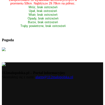
promieniu 50km. Najbliższe 29.78km na północ.
Mróz, brak ostrzeżeń
Upał, brak ostrzeżeń
Wiatr, brak ostrzeżeń
Opady, brak ostrzeżeń
Burze, brak ostrzeżeń
Trąby powietrzne, brak ostrzeżeń
Pogoda
112malopolska.pl – Portal informacyjny
Skontaktuj się z nami:
alarm@112malopolska.pl