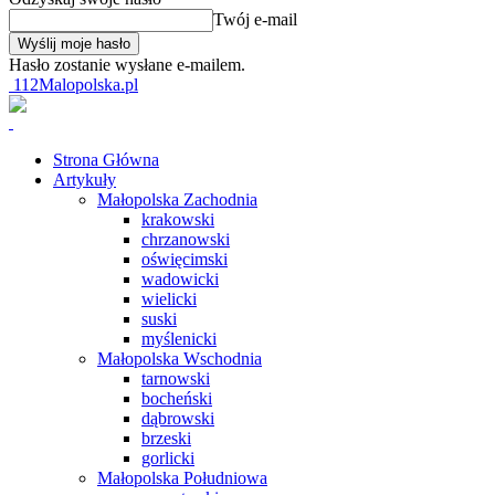
Twój e-mail
Hasło zostanie wysłane e-mailem.
112Malopolska.pl
Strona Główna
Artykuły
Małopolska Zachodnia
krakowski
chrzanowski
oświęcimski
wadowicki
wielicki
suski
myślenicki
Małopolska Wschodnia
tarnowski
bocheński
dąbrowski
brzeski
gorlicki
Małopolska Południowa