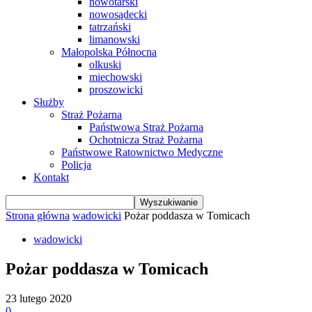
nowotarski
nowosądecki
tatrzański
limanowski
Małopolska Północna
olkuski
miechowski
proszowicki
Służby
Straż Pożarna
Państwowa Straż Pożarna
Ochotnicza Straż Pożarna
Państwowe Ratownictwo Medyczne
Policja
Kontakt
Strona główna
wadowicki
Pożar poddasza w Tomicach
wadowicki
Pożar poddasza w Tomicach
23 lutego 2020
0