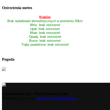
Ostrzeżenia meteo
Kraków
Brak wyładowań atmosferycznych w promieniu 50km
Mróz, brak ostrzeżeń
Upał, brak ostrzeżeń
Wiatr, brak ostrzeżeń
Opady, brak ostrzeżeń
Burze, brak ostrzeżeń
Trąby powietrzne, brak ostrzeżeń
Pogoda
112malopolska.pl – Portal informacyjny
Skontaktuj się z nami:
alarm@112malopolska.pl