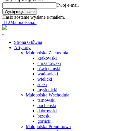
Twój e-mail
Hasło zostanie wysłane e-mailem.
112Malopolska.pl
Strona Główna
Artykuły
Małopolska Zachodnia
krakowski
chrzanowski
oświęcimski
wadowicki
wielicki
suski
myślenicki
Małopolska Wschodnia
tarnowski
bocheński
dąbrowski
brzeski
gorlicki
Małopolska Południowa