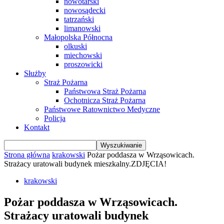
nowotarski
nowosądecki
tatrzański
limanowski
Małopolska Północna
olkuski
miechowski
proszowicki
Służby
Straż Pożarna
Państwowa Straż Pożarna
Ochotnicza Straż Pożarna
Państwowe Ratownictwo Medyczne
Policja
Kontakt
Strona główna
krakowski
Pożar poddasza w Wrząsowicach.
Strażacy uratowali budynek mieszkalny.ZDJĘCIA!
krakowski
Pożar poddasza w Wrząsowicach.
Strażacy uratowali budynek