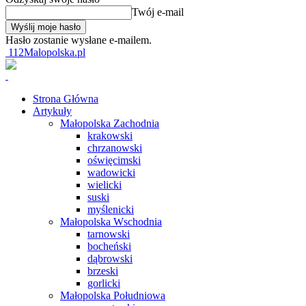
Twój e-mail
Hasło zostanie wysłane e-mailem.
112Malopolska.pl
Strona Główna
Artykuły
Małopolska Zachodnia
krakowski
chrzanowski
oświęcimski
wadowicki
wielicki
suski
myślenicki
Małopolska Wschodnia
tarnowski
bocheński
dąbrowski
brzeski
gorlicki
Małopolska Południowa