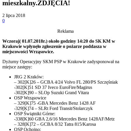
mieszkalny.ZDJĘCIA!
2 lipca 2018
0
Reklama
Wczoraj( 01.07.2018r.) około godziny 14:20 do SK KM w
Krakowie wpłynęło zgłoszenie o pożarze poddasza w
miejscowości Wrząsowice.
Dyżurny Operacyjny SKM PSP w Krakowie zadysponował na
miejsce zastępy:
JRG 2 Kraków:
– 302[K]26 – GCBA 4/24 Volvo FL 280/PS Szczęśniak
-302[K]51 SD 37 Iveco EuroFire/Magirus
-302[K]90 – SLOp Suzuki Grand Vitara
OSP Wrząsowice
– 329[K]75 -GBA Mercedes Benz 1428 AF
-329[K]74 – SLRt Ford Transit/Stolarczyk
OSP Świątniki Górne:
-338[K]60 GBA 2,6/16 Mercedes Benz 1428AF/Metz
– 328[K]72 – GCBA 8/32 Tatra 815/Karosa
OSP Ochojno: