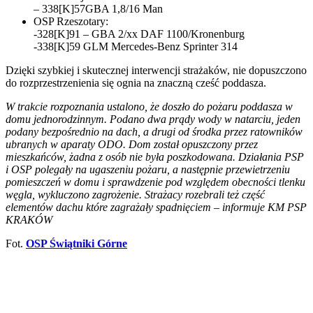
– 338[K]57GBA 1,8/16 Man
OSP Rzeszotary:
-328[K]91 – GBA 2/xx DAF 1100/Kronenburg
-338[K]59 GLM Mercedes-Benz Sprinter 314
Dzięki szybkiej i skutecznej interwencji strażaków, nie dopuszczono
do rozprzestrzenienia się ognia na znaczną cześć poddasza.
W trakcie rozpoznania ustalono, że doszło do pożaru poddasza w
domu jednorodzinnym. Podano dwa prądy wody w natarciu, jeden
podany bezpośrednio na dach, a drugi od środka przez ratowników
ubranych w aparaty ODO. Dom został opuszczony przez
mieszkańców, żadna z osób nie była poszkodowana. Działania PSP
i OSP polegały na ugaszeniu pożaru, a następnie przewietrzeniu
pomieszczeń w domu i sprawdzenie pod względem obecności tlenku
węgla, wykluczono zagrożenie. Strażacy rozebrali też część
elementów dachu które zagrażały spadnięciem – informuje KM PSP
KRAKÓW
Fot.
OSP Świątniki Górne