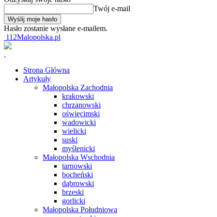
Twój e-mail
Hasło zostanie wysłane e-mailem.
112Malopolska.pl
Strona Główna
Artykuły
Małopolska Zachodnia
krakowski
chrzanowski
oświęcimski
wadowicki
wielicki
suski
myślenicki
Małopolska Wschodnia
tarnowski
bocheński
dąbrowski
brzeski
gorlicki
Małopolska Południowa