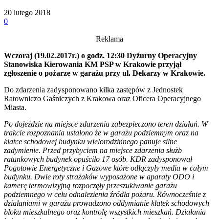
20 lutego 2018
0
Reklama
Wczoraj (19.02.2017r.) o godz. 12:30 Dyżurny Operacyjny
Stanowiska Kierowania KM PSP w Krakowie przyjął
zgłoszenie o pożarze w garażu przy ul. Dekarzy w Krakowie.
Do zdarzenia zadysponowano kilka zastępów z Jednostek
Ratowniczo Gaśniczych z Krakowa oraz Oficera Operacyjnego
Miasta.
Po dojeździe na miejsce zdarzenia zabezpieczono teren działań. W
trakcie rozpoznania ustalono że w garażu podziemnym oraz na
klatce schodowej budynku wielorodzinnego panuje silne
zadymienie. Przed przybyciem na miejsce zdarzenia służb
ratunkowych budynek opuściło 17 osób. KDR zadysponował
Pogotowie Energetyczne i Gazowe które odłączyły media w całym
budynku. Dwie roty strażaków wyposażone w aparaty ODO i
kamerę termowizyjną rozpoczęły przeszukiwanie garażu
podziemnego w celu odnalezienia źródła pożaru. Równocześnie z
działaniami w garażu prowadzono oddymianie klatek schodowych
bloku mieszkalnego oraz kontrolę wszystkich mieszkań. Działania