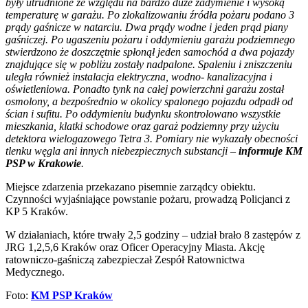
były utrudnione ze względu na bardzo duże zadymienie i wysoką
temperaturę w garażu. Po zlokalizowaniu źródła pożaru podano 3
prądy gaśnicze w natarciu. Dwa prądy wodne i jeden prąd piany
gaśniczej. Po ugaszeniu pożaru i oddymieniu garażu podziemnego
stwierdzono że doszczętnie spłonął jeden samochód a dwa pojazdy
znajdujące się w pobliżu zostały nadpalone. Spaleniu i zniszczeniu
uległa również instalacja elektryczna, wodno- kanalizacyjna i
oświetleniowa. Ponadto tynk na całej powierzchni garażu został
osmolony, a bezpośrednio w okolicy spalonego pojazdu odpadł od
ścian i sufitu. Po oddymieniu budynku skontrolowano wszystkie
mieszkania, klatki schodowe oraz garaż podziemny przy użyciu
detektora wielogazowego Tetra 3. Pomiary nie wykazały obecności
tlenku węgla ani innych niebezpiecznych substancji –
informuje KM
PSP w Krakowie
.
Miejsce zdarzenia przekazano pisemnie zarządcy obiektu.
Czynności wyjaśniające powstanie pożaru, prowadzą Policjanci z
KP 5 Kraków.
W działaniach, które trwały 2,5 godziny – udział brało 8 zastępów z
JRG 1,2,5,6 Kraków oraz Oficer Operacyjny Miasta. Akcję
ratowniczo-gaśniczą zabezpieczał Zespół Ratownictwa
Medycznego.
Foto:
KM PSP Kraków