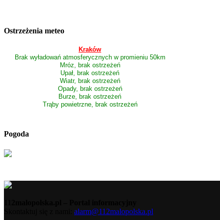
Ostrzeżenia meteo
Kraków
Brak wyładowań atmosferycznych w promieniu 50km
Mróz, brak ostrzeżeń
Upał, brak ostrzeżeń
Wiatr, brak ostrzeżeń
Opady, brak ostrzeżeń
Burze, brak ostrzeżeń
Trąby powietrzne, brak ostrzeżeń
Pogoda
112malopolska.pl – Portal informacyjny
Skontaktuj się z nami:
alarm@112malopolska.pl