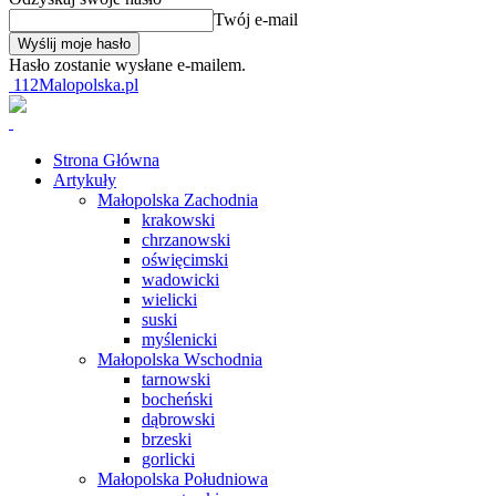
Twój e-mail
Hasło zostanie wysłane e-mailem.
112Malopolska.pl
Strona Główna
Artykuły
Małopolska Zachodnia
krakowski
chrzanowski
oświęcimski
wadowicki
wielicki
suski
myślenicki
Małopolska Wschodnia
tarnowski
bocheński
dąbrowski
brzeski
gorlicki
Małopolska Południowa