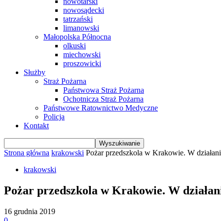
nowotarski
nowosądecki
tatrzański
limanowski
Małopolska Północna
olkuski
miechowski
proszowicki
Służby
Straż Pożarna
Państwowa Straż Pożarna
Ochotnicza Straż Pożarna
Państwowe Ratownictwo Medyczne
Policja
Kontakt
Strona główna
krakowski
Pożar przedszkola w Krakowie. W działaniac
krakowski
Pożar przedszkola w Krakowie. W działani
16 grudnia 2019
0