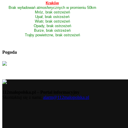
Kraków
Brak wyładowań atmosferycznych w promieniu 50km
Mróz, brak ostrzeżeń
Upał, brak ostrzeżeń
Wiatr, brak ostrzeżeń
Opady, brak ostrzeżeń
Burze, brak ostrzeżeń
Trąby powietrzne, brak ostrzeżeń
Pogoda
112malopolska.pl – Portal informacyjny
Skontaktuj się z nami:
alarm@112malopolska.pl