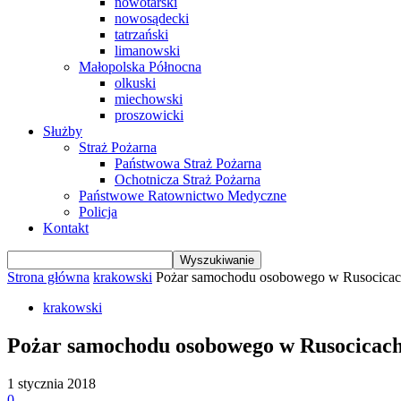
nowotarski
nowosądecki
tatrzański
limanowski
Małopolska Północna
olkuski
miechowski
proszowicki
Służby
Straż Pożarna
Państwowa Straż Pożarna
Ochotnicza Straż Pożarna
Państwowe Ratownictwo Medyczne
Policja
Kontakt
Strona główna
krakowski
Pożar samochodu osobowego w Rusocica
krakowski
Pożar samochodu osobowego w Rusocicac
1 stycznia 2018
0