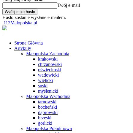
Twój e-mail
Hasło zostanie wysłane e-mailem.
112Malopolska.pl
Strona Główna
Artykuły
Małopolska Zachodnia
krakowski
chrzanowski
oświęcimski
wadowicki
wielicki
suski
myślenicki
Małopolska Wschodnia
tarnowski
bocheński
dąbrowski
brzeski
gorlicki
Małopolska Południowa