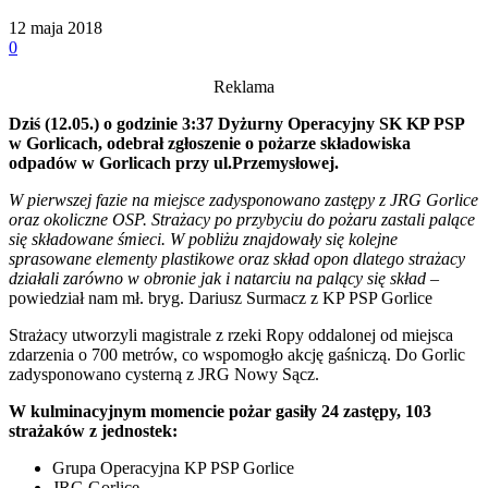
12 maja 2018
0
Reklama
Dziś (12.05.) o godzinie 3:37 Dyżurny Operacyjny SK KP PSP
w Gorlicach, odebrał zgłoszenie o pożarze składowiska
odpadów w Gorlicach przy ul.Przemysłowej.
W pierwszej fazie na miejsce zadysponowano zastępy z JRG Gorlice
oraz okoliczne OSP. Strażacy po przybyciu do pożaru zastali palące
się składowane śmieci. W pobliżu znajdowały się kolejne
sprasowane elementy plastikowe oraz skład opon dlatego strażacy
działali zarówno w obronie jak i natarciu na palący się skład
–
powiedział nam mł. bryg. Dariusz Surmacz z KP PSP Gorlice
Strażacy utworzyli magistrale z rzeki Ropy oddalonej od miejsca
zdarzenia o 700 metrów, co wspomogło akcję gaśniczą. Do Gorlic
zadysponowano cysterną z JRG Nowy Sącz.
W kulminacyjnym momencie pożar gasiły 24 zastępy, 103
strażaków z jednostek:
Grupa Operacyjna KP PSP Gorlice
JRG Gorlice