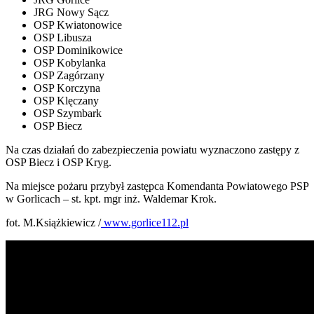
JRG Nowy Sącz
OSP Kwiatonowice
OSP Libusza
OSP Dominikowice
OSP Kobylanka
OSP Zagórzany
OSP Korczyna
OSP Klęczany
OSP Szymbark
OSP Biecz
Na czas działań do zabezpieczenia powiatu wyznaczono zastępy z
OSP Biecz i OSP Kryg.
Na miejsce pożaru przybył zastępca Komendanta Powiatowego PSP
w Gorlicach – st. kpt. mgr inż. Waldemar Krok.
fot. M.Książkiewicz /
www.gorlice112.pl