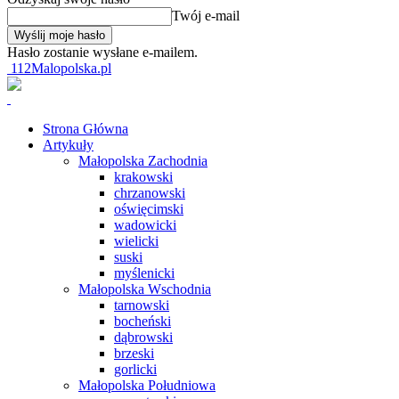
Twój e-mail
Hasło zostanie wysłane e-mailem.
112Malopolska.pl
Strona Główna
Artykuły
Małopolska Zachodnia
krakowski
chrzanowski
oświęcimski
wadowicki
wielicki
suski
myślenicki
Małopolska Wschodnia
tarnowski
bocheński
dąbrowski
brzeski
gorlicki
Małopolska Południowa