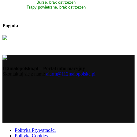
Burze, brak ostrzeżeń
Trąby powietrzne, brak ostrzeżeń
Pogoda
112malopolska.pl – Portal informacyjny
Skontaktuj się z nami:
alarm@112malopolska.pl
Polityka Prywatności
Polityka Cookies