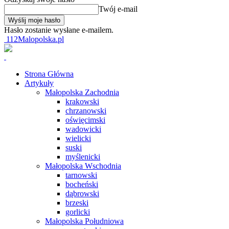
Twój e-mail
Hasło zostanie wysłane e-mailem.
112Malopolska.pl
Strona Główna
Artykuły
Małopolska Zachodnia
krakowski
chrzanowski
oświęcimski
wadowicki
wielicki
suski
myślenicki
Małopolska Wschodnia
tarnowski
bocheński
dąbrowski
brzeski
gorlicki
Małopolska Południowa