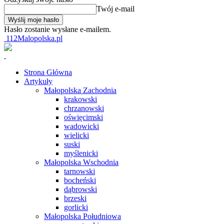
Twój e-mail
Hasło zostanie wysłane e-mailem.
112Malopolska.pl
Strona Główna
Artykuły
Małopolska Zachodnia
krakowski
chrzanowski
oświęcimski
wadowicki
wielicki
suski
myślenicki
Małopolska Wschodnia
tarnowski
bocheński
dąbrowski
brzeski
gorlicki
Małopolska Południowa