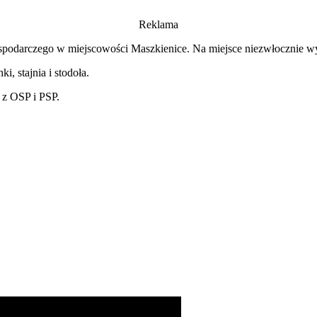
Reklama
spodarczego w miejscowości Maszkienice. Na miejsce niezwłocznie wys
, stajnia i stodoła.
 z OSP i PSP.