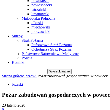
nowotarski
nowosądecki
tatrzański
limanowski
Małopolska Północna
olkuski
miechowski
proszowicki
Służby
Straż Pożarna
Państwowa Straż Pożarna
Ochotnicza Straż Pożarna
Państwowe Ratownictwo Medyczne
Policja
Kontakt
Strona główna
brzeski
Pożar zabudowań gospodarczych w powiecie
brzeski
Pożar zabudowań gospodarczych w powie
23 lutego 2020
0