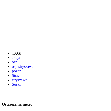
TAGI
akcja
osp
osp stryszawa
pożar
Straż
stryszawa
Suski
Ostrzeżenia meteo