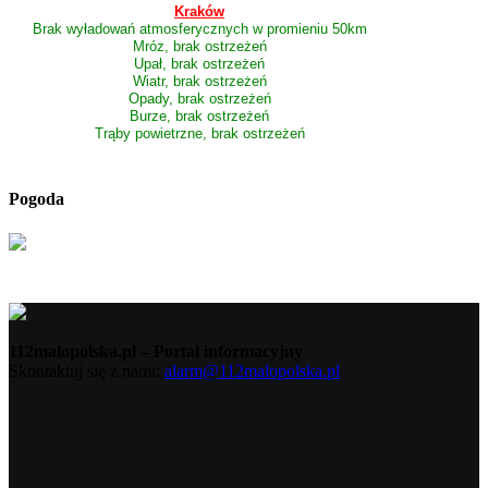
Kraków
Brak wyładowań atmosferycznych w promieniu 50km
Mróz, brak ostrzeżeń
Upał, brak ostrzeżeń
Wiatr, brak ostrzeżeń
Opady, brak ostrzeżeń
Burze, brak ostrzeżeń
Trąby powietrzne, brak ostrzeżeń
Pogoda
112malopolska.pl – Portal informacyjny
Skontaktuj się z nami:
alarm@112malopolska.pl