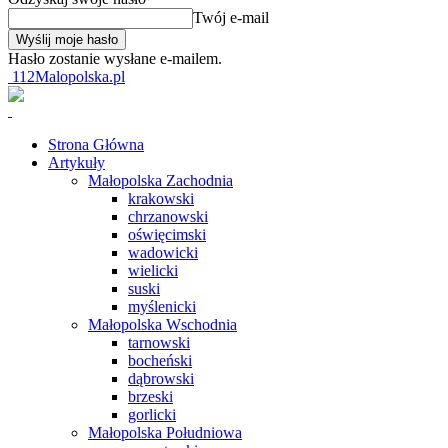
Twój e-mail
Hasło zostanie wysłane e-mailem.
112Malopolska.pl
Strona Główna
Artykuły
Małopolska Zachodnia
krakowski
chrzanowski
oświęcimski
wadowicki
wielicki
suski
myślenicki
Małopolska Wschodnia
tarnowski
bocheński
dąbrowski
brzeski
gorlicki
Małopolska Południowa