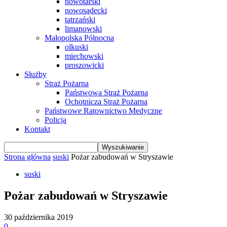
nowotarski
nowosądecki
tatrzański
limanowski
Małopolska Północna
olkuski
miechowski
proszowicki
Służby
Straż Pożarna
Państwowa Straż Pożarna
Ochotnicza Straż Pożarna
Państwowe Ratownictwo Medyczne
Policja
Kontakt
Strona główna
suski
Pożar zabudowań w Stryszawie
suski
Pożar zabudowań w Stryszawie
30 października 2019
0