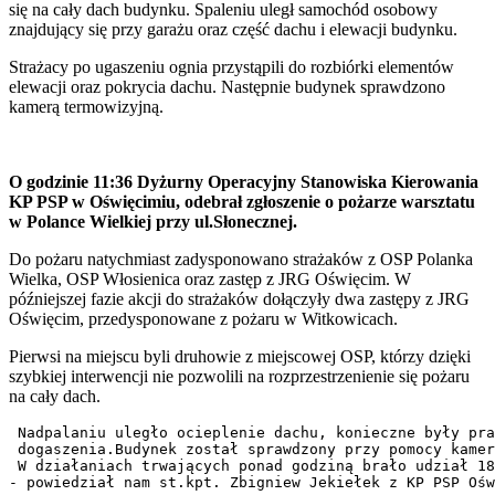
się na cały dach budynku. Spaleniu uległ samochód osobowy
znajdujący się przy garażu oraz część dachu i elewacji budynku.
Strażacy po ugaszeniu ognia przystąpili do rozbiórki elementów
elewacji oraz pokrycia dachu. Następnie budynek sprawdzono
kamerą termowizyjną.
O godzinie 11:36 Dyżurny Operacyjny Stanowiska Kierowania
KP PSP w Oświęcimiu, odebrał zgłoszenie o pożarze warsztatu
w Polance Wielkiej przy ul.Słonecznej.
Do pożaru natychmiast zadysponowano strażaków z OSP Polanka
Wielka, OSP Włosienica oraz zastęp z JRG Oświęcim. W
późniejszej fazie akcji do strażaków dołączyły dwa zastępy z JRG
Oświęcim, przedysponowane z pożaru w Witkowicach.
Pierwsi na miejscu byli druhowie z miejscowej OSP, którzy dzięki
szybkiej interwencji nie pozwolili na rozprzestrzenienie się pożaru
na cały dach.
 Nadpalaniu uległo ocieplenie dachu, konieczne były pra
 dogaszenia.Budynek został sprawdzony przy pomocy kamer
 W działaniach trwających ponad godziną brało udział 18
- powiedział nam st.kpt. Zbigniew Jekiełek z KP PSP Ośw