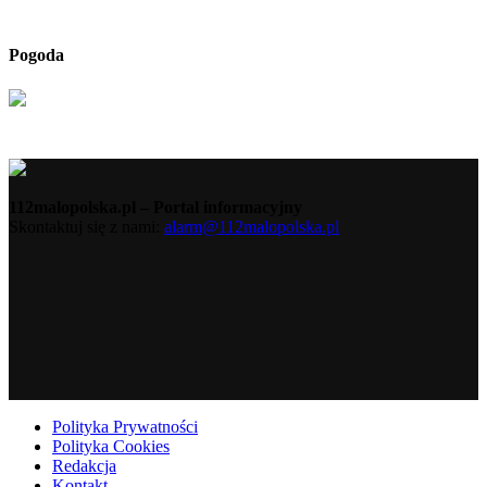
Pogoda
112malopolska.pl – Portal informacyjny
Skontaktuj się z nami:
alarm@112malopolska.pl
Polityka Prywatności
Polityka Cookies
Redakcja
Kontakt