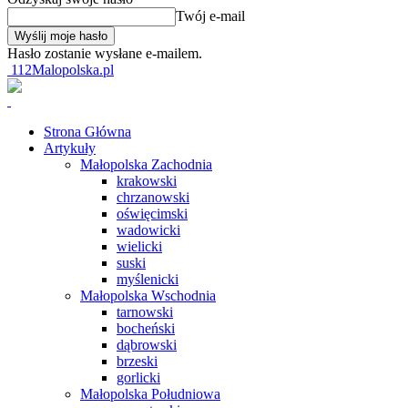
Twój e-mail
Hasło zostanie wysłane e-mailem.
112Malopolska.pl
Strona Główna
Artykuły
Małopolska Zachodnia
krakowski
chrzanowski
oświęcimski
wadowicki
wielicki
suski
myślenicki
Małopolska Wschodnia
tarnowski
bocheński
dąbrowski
brzeski
gorlicki
Małopolska Południowa