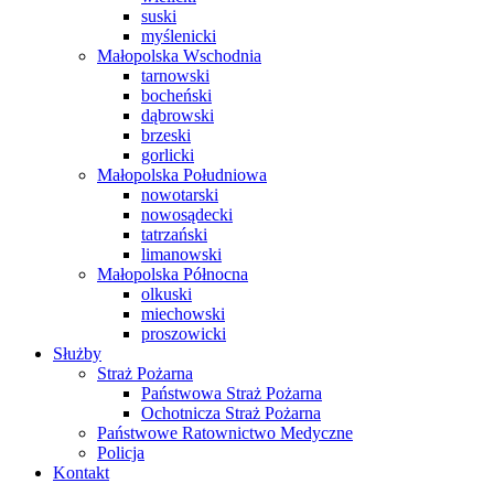
suski
myślenicki
Małopolska Wschodnia
tarnowski
bocheński
dąbrowski
brzeski
gorlicki
Małopolska Południowa
nowotarski
nowosądecki
tatrzański
limanowski
Małopolska Północna
olkuski
miechowski
proszowicki
Służby
Straż Pożarna
Państwowa Straż Pożarna
Ochotnicza Straż Pożarna
Państwowe Ratownictwo Medyczne
Policja
Kontakt