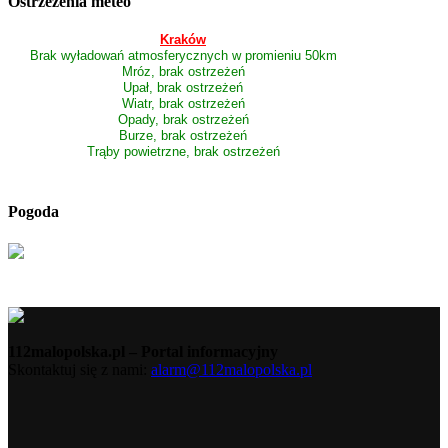
Ostrzeżenia meteo
Kraków
Brak wyładowań atmosferycznych w promieniu 50km
Mróz, brak ostrzeżeń
Upał, brak ostrzeżeń
Wiatr, brak ostrzeżeń
Opady, brak ostrzeżeń
Burze, brak ostrzeżeń
Trąby powietrzne, brak ostrzeżeń
Pogoda
112malopolska.pl – Portal informacyjny
Skontaktuj się z nami:
alarm@112malopolska.pl