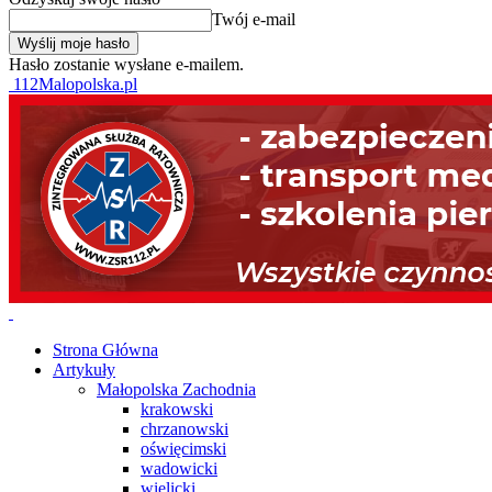
Twój e-mail
Hasło zostanie wysłane e-mailem.
112Malopolska.pl
Strona Główna
Artykuły
Małopolska Zachodnia
krakowski
chrzanowski
oświęcimski
wadowicki
wielicki