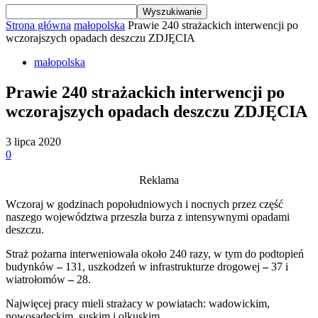
Strona główna
małopolska
Prawie 240 strażackich interwencji po
wczorajszych opadach deszczu ZDJĘCIA
małopolska
Prawie 240 strażackich interwencji po
wczorajszych opadach deszczu ZDJĘCIA
3 lipca 2020
0
Reklama
Wczoraj w godzinach popołudniowych i nocnych przez część
naszego województwa przeszła burza z intensywnymi opadami
deszczu.
Straż pożarna interweniowała około 240 razy, w tym do podtopień
budynków
–
131, uszkodzeń w infrastrukturze drogowej
–
37 i
wiatrołomów
–
28.
Najwięcej pracy mieli strażacy w powiatach: wadowickim,
nowosądeckim, suskim i olkuskim.