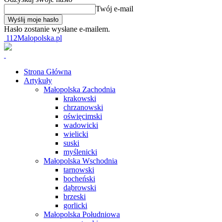
Twój e-mail
Hasło zostanie wysłane e-mailem.
112Malopolska.pl
Strona Główna
Artykuły
Małopolska Zachodnia
krakowski
chrzanowski
oświęcimski
wadowicki
wielicki
suski
myślenicki
Małopolska Wschodnia
tarnowski
bocheński
dąbrowski
brzeski
gorlicki
Małopolska Południowa