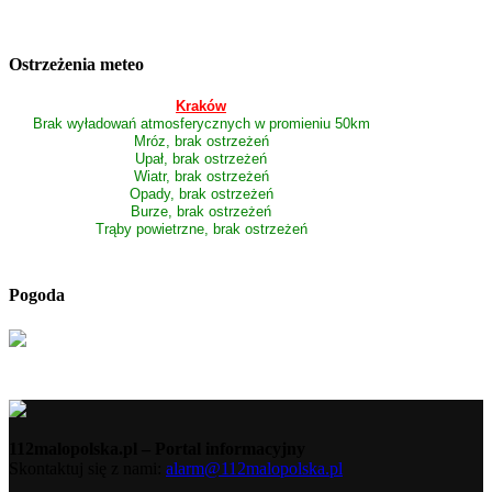
Ostrzeżenia meteo
Kraków
Brak wyładowań atmosferycznych w promieniu 50km
Mróz, brak ostrzeżeń
Upał, brak ostrzeżeń
Wiatr, brak ostrzeżeń
Opady, brak ostrzeżeń
Burze, brak ostrzeżeń
Trąby powietrzne, brak ostrzeżeń
Pogoda
112malopolska.pl – Portal informacyjny
Skontaktuj się z nami:
alarm@112malopolska.pl