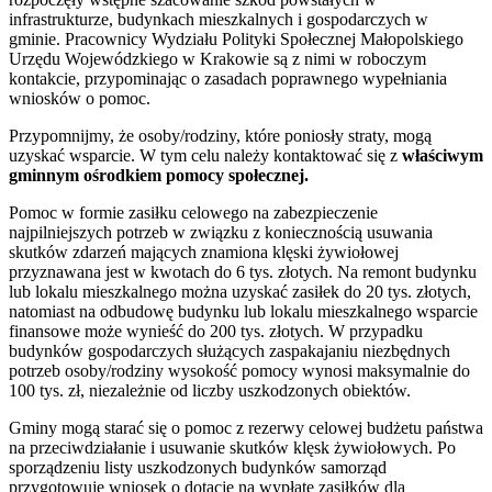
infrastrukturze, budynkach mieszkalnych i gospodarczych w
gminie. Pracownicy Wydziału Polityki Społecznej Małopolskiego
Urzędu Wojewódzkiego w Krakowie są z nimi w roboczym
kontakcie, przypominając o zasadach poprawnego wypełniania
wniosków o pomoc.
Przypomnijmy, że osoby/rodziny, które poniosły straty, mogą
uzyskać wsparcie. W tym celu należy kontaktować się z
właściwym
gminnym ośrodkiem pomocy społecznej.
Pomoc w formie zasiłku celowego na zabezpieczenie
najpilniejszych potrzeb w związku z koniecznością usuwania
skutków zdarzeń mających znamiona klęski żywiołowej
przyznawana jest w kwotach do 6 tys. złotych. Na remont budynku
lub lokalu mieszkalnego można uzyskać zasiłek do 20 tys. złotych,
natomiast na odbudowę budynku lub lokalu mieszkalnego wsparcie
finansowe może wynieść do 200 tys. złotych. W przypadku
budynków gospodarczych służących zaspakajaniu niezbędnych
potrzeb osoby/rodziny wysokość pomocy wynosi maksymalnie do
100 tys. zł, niezależnie od liczby uszkodzonych obiektów.
Gminy mogą starać się o pomoc z rezerwy celowej budżetu państwa
na przeciwdziałanie i usuwanie skutków klęsk żywiołowych. Po
sporządzeniu listy uszkodzonych budynków samorząd
przygotowuje wniosek o dotację na wypłatę zasiłków dla