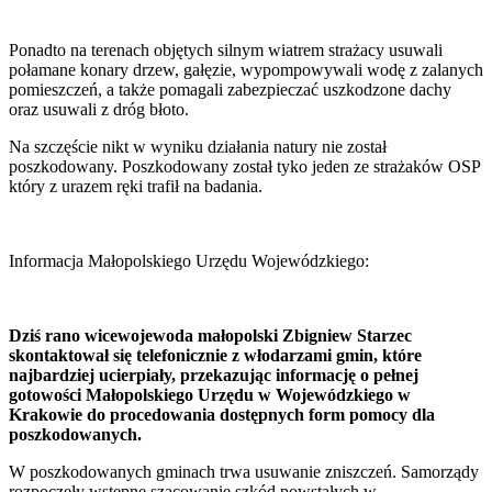
Ponadto na terenach objętych silnym wiatrem strażacy usuwali
połamane konary drzew, gałęzie, wypompowywali wodę z zalanych
pomieszczeń, a także pomagali zabezpieczać uszkodzone dachy
oraz usuwali z dróg błoto.
Na szczęście nikt w wyniku działania natury nie został
poszkodowany. Poszkodowany został tyko jeden ze strażaków OSP
który z urazem ręki trafił na badania.
Informacja Małopolskiego Urzędu Wojewódzkiego:
Dziś rano wicewojewoda małopolski Zbigniew Starzec
skontaktował się telefonicznie z włodarzami gmin, które
najbardziej ucierpiały, przekazując informację o pełnej
gotowości Małopolskiego Urzędu w Wojewódzkiego w
Krakowie do procedowania dostępnych form pomocy dla
poszkodowanych.
W poszkodowanych gminach trwa usuwanie zniszczeń. Samorządy
rozpoczęły wstępne szacowanie szkód powstałych w