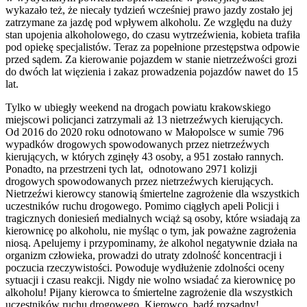
wykazało też, że niecały tydzień wcześniej prawo jazdy zostało jej
zatrzymane za jazdę pod wpływem alkoholu. Ze względu na duży
stan upojenia alkoholowego, do czasu wytrzeźwienia, kobieta trafiła
pod opiekę specjalistów. Teraz za popełnione przestępstwa odpowie
przed sądem. Za kierowanie pojazdem w stanie nietrzeźwości grozi
do dwóch lat więzienia i zakaz prowadzenia pojazdów nawet do 15
lat.
Tylko w ubiegły weekend na drogach powiatu krakowskiego
miejscowi policjanci zatrzymali aż 13 nietrzeźwych kierujących.
Od 2016 do 2020 roku odnotowano w Małopolsce w sumie 796
wypadków drogowych spowodowanych przez nietrzeźwych
kierujących, w których zginęły 43 osoby, a 951 zostało rannych.
Ponadto, na przestrzeni tych lat, odnotowano 2971 kolizji
drogowych spowodowanych przez nietrzeźwych kierujących.
Nietrzeźwi kierowcy stanowią śmiertelne zagrożenie dla wszystkich
uczestników ruchu drogowego. Pomimo ciągłych apeli Policji i
tragicznych doniesień medialnych wciąż są osoby, które wsiadają za
kierownicę po alkoholu, nie myśląc o tym, jak poważne zagrożenia
niosą. Apelujemy i przypominamy, że alkohol negatywnie działa na
organizm człowieka, prowadzi do utraty zdolność koncentracji i
poczucia rzeczywistości. Powoduje wydłużenie zdolności oceny
sytuacji i czasu reakcji. Nigdy nie wolno wsiadać za kierownicę po
alkoholu! Pijany kierowca to śmiertelne zagrożenie dla wszystkich
uczestników ruchu drogowego. Kierowco, bądź rozsądny!