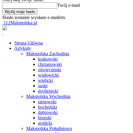
Twój e-mail
Hasło zostanie wysłane e-mailem.
112Malopolska.pl
Strona Główna
Artykuły
Małopolska Zachodnia
krakowski
chrzanowski
oświęcimski
wadowicki
wielicki
suski
myślenicki
Małopolska Wschodnia
tarnowski
bocheński
dąbrowski
brzeski
gorlicki
Małopolska Południowa