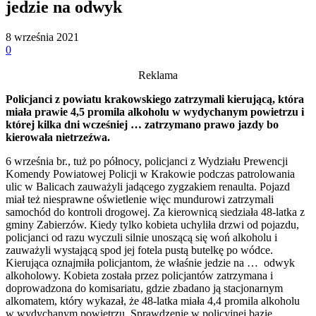
jedzie na odwyk
8 września 2021
0
Reklama
Policjanci z powiatu krakowskiego zatrzymali kierującą, która
miała prawie 4,5 promila alkoholu w wydychanym powietrzu i
której kilka dni wcześniej … zatrzymano prawo jazdy bo
kierowała nietrzeźwa.
6 września br., tuż po północy, policjanci z Wydziału Prewencji
Komendy Powiatowej Policji w Krakowie podczas patrolowania
ulic w Balicach zauważyli jadącego zygzakiem renaulta. Pojazd
miał też niesprawne oświetlenie więc mundurowi zatrzymali
samochód do kontroli drogowej. Za kierownicą siedziała 48-latka z
gminy Zabierzów. Kiedy tylko kobieta uchyliła drzwi od pojazdu,
policjanci od razu wyczuli silnie unoszącą się woń alkoholu i
zauważyli wystającą spod jej fotela pustą butelkę po wódce.
Kierująca oznajmiła policjantom, że właśnie jedzie na … odwyk
alkoholowy. Kobieta została przez policjantów zatrzymana i
doprowadzona do komisariatu, gdzie zbadano ją stacjonarnym
alkomatem, który wykazał, że 48-latka miała 4,4 promila alkoholu
w wydychanym powietrzu. Sprawdzenie w policyjnej bazie