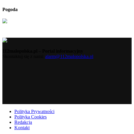
Pogoda
112malopolska.pl – Portal informacyjny
Skontaktuj się z nami:
alarm@112malopolska.pl
Polityka Prywatności
Polityka Cookies
Redakcja
Kontakt