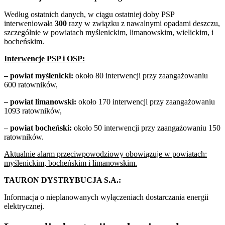
Według ostatnich danych, w ciągu ostatniej doby PSP
interweniowała
300
razy w związku z nawalnymi opadami deszczu,
szczególnie w powiatach myślenickim, limanowskim, wielickim, i
bocheńskim.
Interwencje PSP i OSP:
– powiat myślenicki:
około 80 interwencji przy zaangażowaniu
600 ratowników,
– powiat limanowski:
około 170 interwencji przy zaangażowaniu
1093 ratowników,
– powiat bocheński:
około 50 interwencji przy zaangażowaniu 150
ratowników.
Aktualnie alarm przeciwpowodziowy obowiązuje w powiatach:
myślenickim, bocheńskim i limanowskim.
TAURON DYSTRYBUCJA S.A.:
Informacja o nieplanowanych wyłączeniach dostarczania energii
elektrycznej.