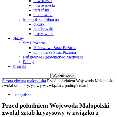
nowotarski
nowosądecki
tatrzański
limanowski
Małopolska Północna
olkuski
miechowski
proszowicki
Służby
Straż Pożarna
Państwowa Straż Pożarna
Ochotnicza Straż Pożarna
Państwowe Ratownictwo Medyczne
Policja
Kontakt
Strona główna
małopolska
Przed południem Wojewoda Małopolski
zwołał sztab kryzysowy w związku z podtopieniami!
małopolska
Przed południem Wojewoda Małopolski
zwołał sztab kryzysowy w związku z