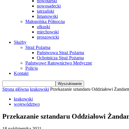
nowotarski
nowosądecki
tatrzański
limanowski
Małopolska Północna
olkuski
miechowski
proszowicki
Służby
Straż Pożarna
Państwowa Straż Pożarna
Ochotnicza Straż Pożarna
Państwowe Ratownictwo Medyczne
Policja
Kontakt
Strona główna
krakowski
Przekazanie sztandaru Oddziałowi Żanda
krakowski
województwo
Przekazanie sztandaru Oddziałowi Żand
18 października 2021