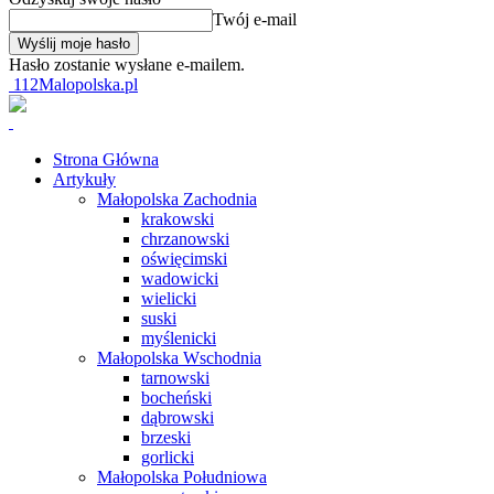
Twój e-mail
Hasło zostanie wysłane e-mailem.
112Malopolska.pl
Strona Główna
Artykuły
Małopolska Zachodnia
krakowski
chrzanowski
oświęcimski
wadowicki
wielicki
suski
myślenicki
Małopolska Wschodnia
tarnowski
bocheński
dąbrowski
brzeski
gorlicki
Małopolska Południowa