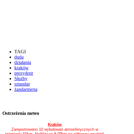
TAGI
duda
działania
kraków
prezydent
Służby
sztandar
żandarmeria
Ostrzeżenia meteo
Kraków
Zarejestrowano 10 wyładowań atmosferycznych w
promieniu 50km. Najbliższe 8.09km na północny wschód.