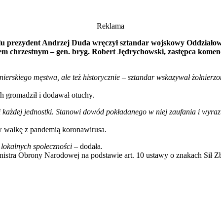
Reklama
lu prezydent Andrzej Duda wręczył sztandar wojskowy Oddziało
em chrzestnym – gen. bryg. Robert Jędrychowski, zastępca komen
łnierskiego męstwa, ale też historycznie – sztandar wskazywał żołnierzo
 gromadził i dodawał otuchy.
i każdej jednostki. Stanowi dowód pokładanego w niej zaufania i wyraz
 walkę z pandemią koronawirusa.
 lokalnych społeczności
– dodała.
stra Obrony Narodowej na podstawie art. 10 ustawy o znakach Sił Zbr