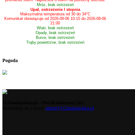
Mróz, brak ostrzeżeń
Upał, ostrzeżenie I stopnia
Maksymalna temperatura od 30 do 34°C
Komunikat obowiązuje od 2026-08-06 10:15 do 2026-08-06
21:00
Wiatr, brak ostrzeżeń
Opady, brak ostrzeżeń
Burze, brak ostrzeżeń
Trąby powietrzne, brak ostrzeżeń
Pogoda
112malopolska.pl – Portal informacyjny
Skontaktuj się z nami:
alarm@112malopolska.pl