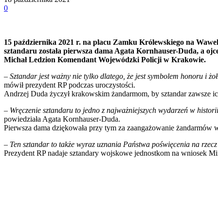
0
15 października 2021 r. na placu Zamku Królewskiego na Wawe
sztandaru została pierwsza dama Agata Kornhauser-Duda, a ojc
Michał Ledzion Komendant Wojewódzki Policji w Krakowie.
–
Sztandar jest ważny nie tylko dlatego, że jest symbolem honoru i żo
mówił prezydent RP podczas uroczystości.
Andrzej Duda życzył krakowskim żandarmom, by sztandar zawsze ich
–
Wręczenie sztandaru to jedno z najważniejszych wydarzeń w histori
powiedziała Agata Kornhauser-Duda.
Pierwsza dama dziękowała przy tym za zaangażowanie żandarmów w
–
Ten sztandar to także wyraz uznania Państwa poświęcenia na rzecz
Prezydent RP nadaje sztandary wojskowe jednostkom na wniosek Mini