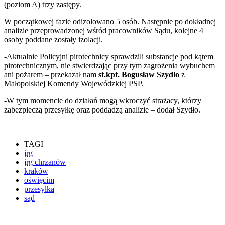
(poziom A) trzy zastępy.
W początkowej fazie odizolowano 5 osób. Następnie po dokładnej
analizie przeprowadzonej wśród pracowników Sądu, kolejne 4
osoby poddane zostały izolacji.
-Aktualnie Policyjni pirotechnicy sprawdzili substancje pod kątem
pirotechnicznym, nie stwierdzając przy tym zagrożenia wybuchem
ani pożarem – przekazał nam
st.kpt. Bogusław Szydło
z
Małopolskiej Komendy Wojewódzkiej PSP.
-W tym momencie do działań mogą wkroczyć strażacy, którzy
zabezpieczą przesyłkę oraz poddadzą analizie – dodał Szydło.
TAGI
jrg
jrg chrzanów
kraków
oświęcim
przesyłka
sąd