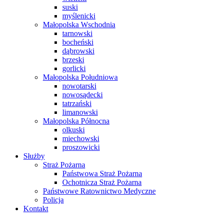
suski
myślenicki
Małopolska Wschodnia
tarnowski
bocheński
dąbrowski
brzeski
gorlicki
Małopolska Południowa
nowotarski
nowosądecki
tatrzański
limanowski
Małopolska Północna
olkuski
miechowski
proszowicki
Służby
Straż Pożarna
Państwowa Straż Pożarna
Ochotnicza Straż Pożarna
Państwowe Ratownictwo Medyczne
Policja
Kontakt