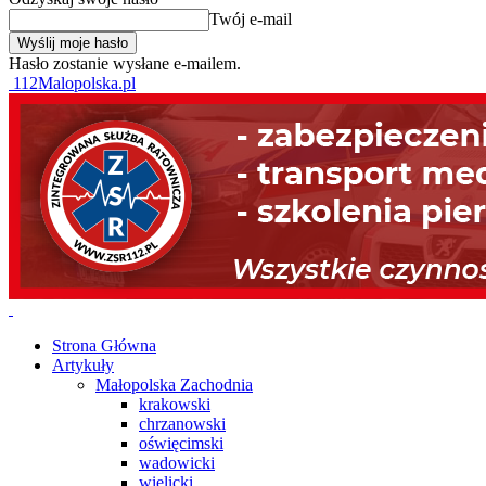
Twój e-mail
Hasło zostanie wysłane e-mailem.
112Malopolska.pl
Strona Główna
Artykuły
Małopolska Zachodnia
krakowski
chrzanowski
oświęcimski
wadowicki
wielicki