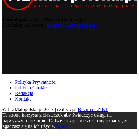
112malopolska.pl – Portal informacyjny
Skontaktuj się z nami:
alarm@112malopolska.pl
Polityka Prywatności
Polityka Cookies
Redakcja
Kontakt
© 112Malopolska.pl 2018 | realizacja:
Rozumek.NET
Ta strona korzysta z ciasteczek aby świadczyć usługi na
najwyższym poziomie. Dalsze korzystanie ze strony oznacza, że
zgadzasz się na ich użycie.
Zgoda