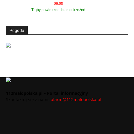
06:00
Trąby powietrzne, brak ostrzeżeń
Pogoda
112malopolska.pl – Portal informacyjny
Skontaktuj się z nami:
alarm@112malopolska.pl