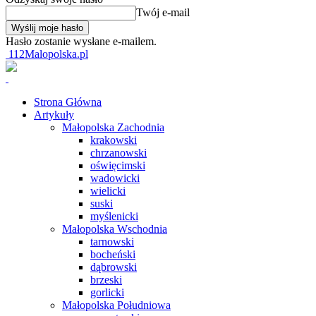
Twój e-mail
Hasło zostanie wysłane e-mailem.
112Malopolska.pl
Strona Główna
Artykuły
Małopolska Zachodnia
krakowski
chrzanowski
oświęcimski
wadowicki
wielicki
suski
myślenicki
Małopolska Wschodnia
tarnowski
bocheński
dąbrowski
brzeski
gorlicki
Małopolska Południowa