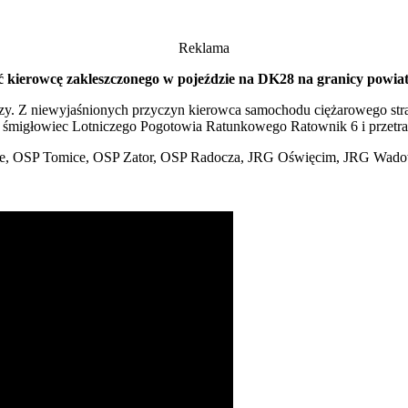
Reklama
ać kierowcę zakleszczonego w pojeździe na DK28 na granicy powia
y. Z niewyjaśnionych przyczyn kierowca samochodu ciężarowego strac
rał śmigłowiec Lotniczego Pogotowia Ratunkowego Ratownik 6 i prz
zyce, OSP Tomice, OSP Zator, OSP Radocza, JRG Oświęcim, JRG Wad