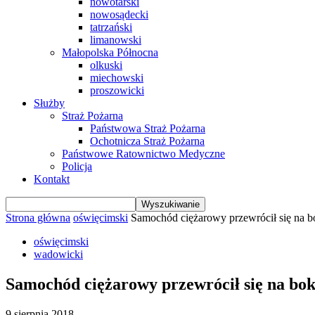
nowotarski
nowosądecki
tatrzański
limanowski
Małopolska Północna
olkuski
miechowski
proszowicki
Służby
Straż Pożarna
Państwowa Straż Pożarna
Ochotnicza Straż Pożarna
Państwowe Ratownictwo Medyczne
Policja
Kontakt
Strona główna
oświęcimski
Samochód ciężarowy przewrócił się na b
oświęcimski
wadowicki
Samochód ciężarowy przewrócił się na bo
9 sierpnia 2018