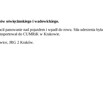
tów oświęcimskiego i wadowickiego.
ił panowanie nad pojazdem i wpadł do rowu. Siła uderzenia była
etransportował do CUMRiK w Krakowie.
owice, JRG 2 Kraków.