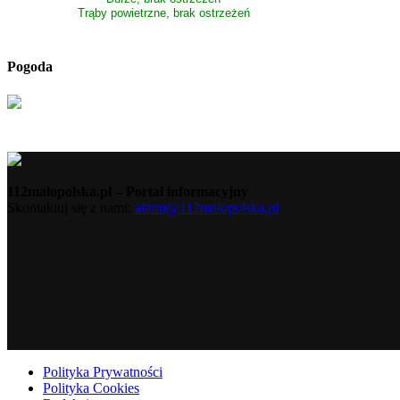
Trąby powietrzne, brak ostrzeżeń
Pogoda
112malopolska.pl – Portal informacyjny
Skontaktuj się z nami:
alarm@112malopolska.pl
Polityka Prywatności
Polityka Cookies