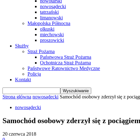
nowotarski
nowosądecki
tatrzański
limanowski
Małopolska Północna
olkuski
miechowski
proszowicki
Służby
Straż Pożarna
Państwowa Straż Pożarna
Ochotnicza Straż Pożarna
Państwowe Ratownictwo Medyczne
Policja
Kontakt
Strona główna
nowosądecki
Samochód osobowy zderzył się z poci
nowosądecki
Samochód osobowy zderzył się z pociągi
20 czerwca 2018
0