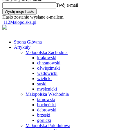
Twój e-mail
Hasło zostanie wysłane e-mailem.
112Malopolska.pl
Strona Główna
Artykuły
Małopolska Zachodnia
krakowski
chrzanowski
oświęcimski
wadowicki
wielicki
suski
myślenicki
Małopolska Wschodnia
tarnowski
bocheński
dąbrowski
brzeski
gorlicki
Małopolska Południowa