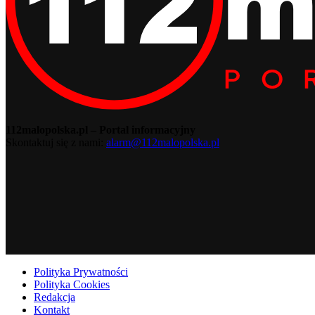
112malopolska.pl – Portal informacyjny
Skontaktuj się z nami:
alarm@112malopolska.pl
Polityka Prywatności
Polityka Cookies
Redakcja
Kontakt