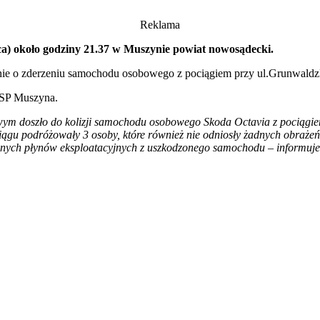
Reklama
ca) około godziny 21.37 w Muszynie powiat nowosądecki.
 o zderzeniu samochodu osobowego z pociągiem przy ul.Grunwaldz
OSP Muszyna.
jowym doszło do kolizji samochodu osobowego Skoda Octavia z pociągi
gu podróżowały 3 osoby, które również nie odniosły żadnych obrażeń.
lanych płynów eksploatacyjnych z uszkodzonego samochodu – inform