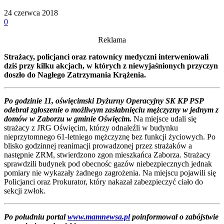
24 czerwca 2018
0
Reklama
Strażacy, policjanci oraz ratownicy medyczni interweniowali
dziś przy kilku akcjach, w których z niewyjaśnionych przyczyn
doszło do Nagłego Zatrzymania Krążenia.
Po godzinie 11, oświęcimski Dyżurny Operacyjny SK KP PSP
odebrał zgłoszenie o możliwym zasłabnięciu mężczyzny w jednym z
domów w Zaborzu w gminie Oświęcim.
Na miejsce udali się
strażacy z JRG Oświęcim, którzy odnaleźli w budynku
nieprzytomnego 61-letniego mężczyznę bez funkcji życiowych. Po
blisko godzinnej reanimacji prowadzonej przez strażaków a
następnie ZRM, stwierdzono zgon mieszkańca Zaborza. Strażacy
sprawdzili budynek pod obecnośc gazów niebezpiecznych jednak
pomiary nie wykazały żadnego zagrożenia. Na miejscu pojawili się
Policjanci oraz Prokurator, który nakazał zabezpieczyć ciało do
sekcji zwłok.
Po południu portal
www.mamnewsa.pl
poinformował o zabójstwie