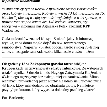
w powiecie wadowiskim:
W dniu dzisiejszym w Rokowie ujawnione zostały zwłoki dwóch
osób, kobiety i mężczyzny. Kobiety w wieku 73 lat, mężczyzny lat 75.
Na chwilę obecną trwają czynności wyjaśniające w tej sprawie, a
prowadzone są pod kątem art. 148 kodeksu karnego, czyli
zabójstwa
– informuje nas Agnieszka Petek, rzecznik KPP
Wadowice.
Ciała małżonków znalazł ich syn. Z nieoficjalnych informacji
wynika, że w domu mogło dojść do tzw. rozszerzonego
samobójstwa. Najpierw 75-latek podciął gardło swojej 73-letniej
żonie, a następnie sam zadał sobie kilkanaście ciosów nożem.
Ok godziny 13 w Zakopanym (powiat tatrzański) na
Krupówkach, interweniowały służby ratunkowe.
Ze wstępnych
ustaleń wynika iż doszło tam do Nagłego Zatrzymania Krążenia u
43-letniego mężczyzny bez stałego miejsca zamieszkania. Mimo
reanimacji prowadzonej przez służby nie udało się uratować życia
43-latka, który miał dodatkowo obrażenia głowy. Na miejsce
przybył prokurator, który wyjaśnia dokładny przebieg zdarzeń.
Fot. Bartłomiej