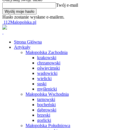
Twój e-mail
Hasło zostanie wysłane e-mailem.
112Malopolska.pl
Strona Główna
Artykuły
Małopolska Zachodnia
krakowski
chrzanowski
oświęcimski
wadowicki
wielicki
suski
myślenicki
Małopolska Wschodnia
tarnowski
bocheński
dąbrowski
brzeski
gorlicki
Małopolska Południowa