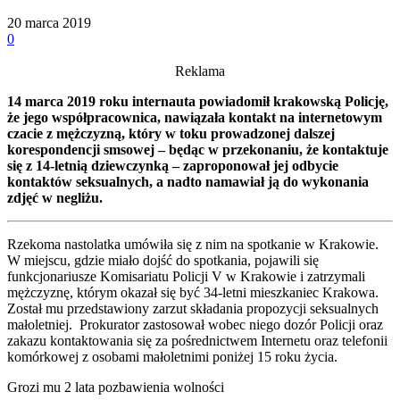
20 marca 2019
0
Reklama
14 marca 2019 roku internauta powiadomił krakowską Policję,
że jego współpracownica, nawiązała kontakt na internetowym
czacie z mężczyzną, który w toku prowadzonej dalszej
korespondencji smsowej – będąc w przekonaniu, że kontaktuje
się z 14-letnią dziewczynką – zaproponował jej odbycie
kontaktów seksualnych, a nadto namawiał ją do wykonania
zdjęć w negliżu.
Rzekoma nastolatka umówiła się z nim na spotkanie w Krakowie.
W miejscu, gdzie miało dojść do spotkania, pojawili się
funkcjonariusze Komisariatu Policji V w Krakowie i zatrzymali
mężczyznę, którym okazał się być 34-letni mieszkaniec Krakowa.
Został mu przedstawiony zarzut składania propozycji seksualnych
małoletniej. Prokurator zastosował wobec niego dozór Policji oraz
zakazu kontaktowania się za pośrednictwem Internetu oraz telefonii
komórkowej z osobami małoletnimi poniżej 15 roku życia.
Grozi mu 2 lata pozbawienia wolności