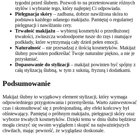
tygodni przed ślubem. Pozwoli to na przetestowanie różnych
stylów i wybranie tego, który najlepiej Ci odpowiada.
Pielęgnacja skóry
– zadbana, dobrze nawilżona skóra to
podstawa każdego udanego makijażu. Pamiętaj o regularnej
pielęgnacji i nawilżaniu cery.
Trwałość makijażu
– wybieraj kosmetyki o przedłużonej
trwałości, zwłaszcza wodoodporne tusze do rzęs i matujące
podkłady, które wytrzymają cały dzień pełen emocji.
Naturalność
– nie przesadzaj z ilością kosmetyków. Makijaż
ślubny powinien podkreślać Twoje naturalne piękno, a nie je
przysłaniać.
Dopasowanie do stylizacji
– makijaż powinien być spójny z
całą stylizacją ślubną, w tym z suknią, fryzurą i dodatkami.
Podsumowanie
Makijaż ślubny to wyjątkowy element stylizacji, który wymaga
odpowiedniego przygotowania i przemyślenia. Warto zainwestować
czas i skonsultować się z profesjonalistą, aby efekt końcowy był
olśniewający. Pamiętaj o próbnym makijażu, pielęgnacji skóry oraz
wyborze trwałych kosmetyków. Dzięki temu w dniu ślubu będziesz
mogła cieszyć się swoim wyglądem i skupić na najważniejszych
chwilach, mając pewność, że wyglądasz doskonale.