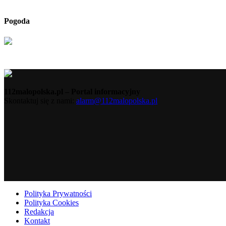
Pogoda
112malopolska.pl – Portal informacyjny
Skontaktuj się z nami:
alarm@112malopolska.pl
Polityka Prywatności
Polityka Cookies
Redakcja
Kontakt