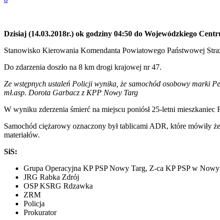
Dzisiaj (14.03.2018r.) ok godziny 04:50 do Wojewódzkiego Ce
Stanowisko Kierowania Komendanta Powiatowego Państwowej Straż
Do zdarzenia doszło na 8 km drogi krajowej nr 47.
Ze wstępnych ustaleń Policji wynika, że samochód osobowy marki P
mł.asp. Dorota Garbacz z KPP Nowy Targ
W wyniku zderzenia śmierć na miejscu poniósł 25-letni mieszkaniec
Samochód ciężarowy oznaczony był tablicami ADR, które mówiły że 
materiałów.
SiS:
Grupa Operacyjna KP PSP Nowy Targ, Z-ca KP PSP w Nowy
JRG Rabka Zdrój
OSP KSRG Rdzawka
ZRM
Policja
Prokurator