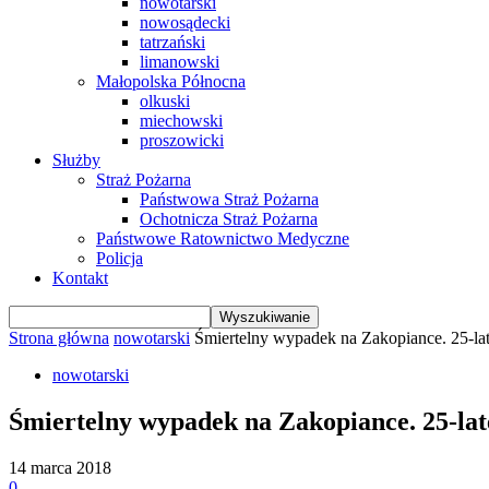
nowotarski
nowosądecki
tatrzański
limanowski
Małopolska Północna
olkuski
miechowski
proszowicki
Służby
Straż Pożarna
Państwowa Straż Pożarna
Ochotnicza Straż Pożarna
Państwowe Ratownictwo Medyczne
Policja
Kontakt
Strona główna
nowotarski
Śmiertelny wypadek na Zakopiance. 25-l
nowotarski
Śmiertelny wypadek na Zakopiance. 25-l
14 marca 2018
0