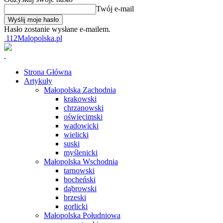
Twój e-mail
Hasło zostanie wysłane e-mailem.
112Malopolska.pl
Strona Główna
Artykuły
Małopolska Zachodnia
krakowski
chrzanowski
oświęcimski
wadowicki
wielicki
suski
myślenicki
Małopolska Wschodnia
tarnowski
bocheński
dąbrowski
brzeski
gorlicki
Małopolska Południowa