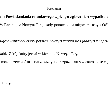
Reklama
ntrum Powiadamiania ratunkowego wpłynęło zgłoszenie o wypadk
y Pożarnej w Nowym Targu zadysponowało na miejsce zastępy z OS
eugeot wyprzedał cztery pojazdy, po czym zderzył się z jadącym z n
 Rabki-Zdrój, który jechał w kierunku Nowego Targu.
może przewozić materiał zakaźny. Po rozpoznaniu stwierdzono, że c
m Targu