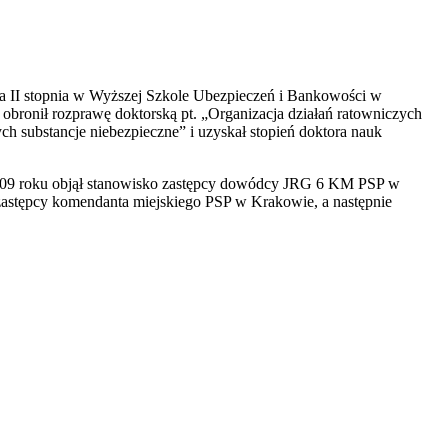
dia II stopnia w Wyższej Szkole Ubezpieczeń i Bankowości w
ronił rozprawę doktorską pt. „Organizacja działań ratowniczych
substancje niebezpieczne” i uzyskał stopień doktora nauk
2009 roku objął stanowisko zastępcy dowódcy JRG 6 KM PSP w
zastępcy komendanta miejskiego PSP w Krakowie, a następnie