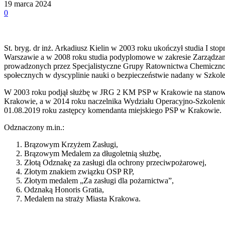
19 marca 2024
0
St. bryg. dr inż. Arkadiusz Kielin w 2003 roku ukończył studia I s
Warszawie a w 2008 roku studia podyplomowe w zakresie Zarządzan
prowadzonych przez Specjalistyczne Grupy Ratownictwa Chemiczno –
społecznych w dyscyplinie nauki o bezpieczeństwie nadany w Szkole
W 2003 roku podjął służbę w JRG 2 KM PSP w Krakowie na stanowi
Krakowie, a w 2014 roku naczelnika Wydziału Operacyjno-Szkolenio
01.08.2019 roku zastępcy komendanta miejskiego PSP w Krakowie.
Odznaczony m.in.:
Brązowym Krzyżem Zasługi,
Brązowym Medalem za długoletnią służbę,
Złotą Odznakę za zasługi dla ochrony przeciwpożarowej,
Złotym znakiem związku OSP RP,
Złotym medalem „Za zasługi dla pożarnictwa”,
Odznaką Honoris Gratia,
Medalem na straży Miasta Krakowa.