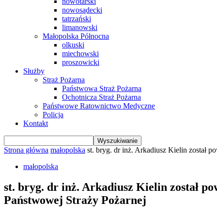
nowotarski
nowosądecki
tatrzański
limanowski
Małopolska Północna
olkuski
miechowski
proszowicki
Służby
Straż Pożarna
Państwowa Straż Pożarna
Ochotnicza Straż Pożarna
Państwowe Ratownictwo Medyczne
Policja
Kontakt
Strona główna
małopolska
st. bryg. dr inż. Arkadiusz Kielin został
małopolska
st. bryg. dr inż. Arkadiusz Kielin zosta
Państwowej Straży Pożarnej