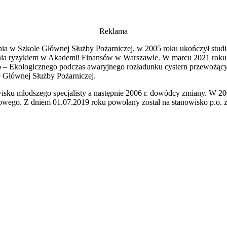
Reklama
topnia w Szkole Głównej Służby Pożarniczej, w 2005 roku ukończył stu
ia ryzykiem w Akademii Finansów w Warszawie. W marcu 2021 roku ob
 Ekologicznego podczas awaryjnego rozładunku cystern przewożących 
 Głównej Służby Pożarniczej.
sku młodszego specjalisty a następnie 2006 r. dowódcy zmiany. W 
wego. Z dniem 01.07.2019 roku powołany został na stanowisko p.o. 