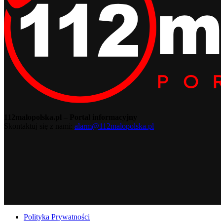
112malopolska.pl – Portal informacyjny
Skontaktuj się z nami:
alarm@112malopolska.pl
Polityka Prywatności