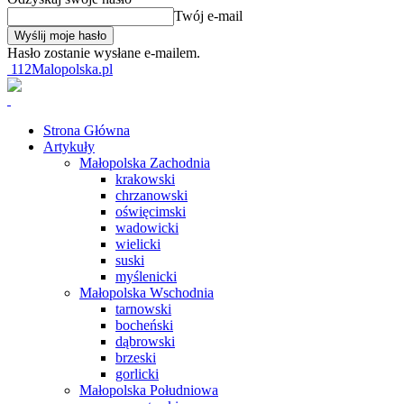
Twój e-mail
Hasło zostanie wysłane e-mailem.
112Malopolska.pl
Strona Główna
Artykuły
Małopolska Zachodnia
krakowski
chrzanowski
oświęcimski
wadowicki
wielicki
suski
myślenicki
Małopolska Wschodnia
tarnowski
bocheński
dąbrowski
brzeski
gorlicki
Małopolska Południowa