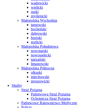
wadowicki
wielicki
suski
myślenicki
Małopolska Wschodnia
tarnowski
bocheński
dąbrowski
brzeski
gorlicki
Małopolska Południowa
nowotarski
nowosądecki
tatrzański
limanowski
Małopolska Północna
olkuski
miechowski
proszowicki
Służby
Straż Pożarna
Państwowa Straż Pożarna
Ochotnicza Straż Pożarna
Państwowe Ratownictwo Medyczne
Policja