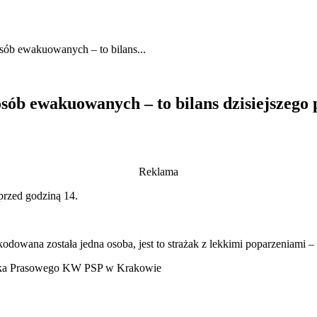
osób ewakuowanych – to bilans...
 osób ewakuowanych – to bilans dzisiejszeg
Reklama
przed godziną 14.
owana została jedna osoba, jest to strażak z lekkimi poparzeniami 
nika Prasowego KW PSP w Krakowie