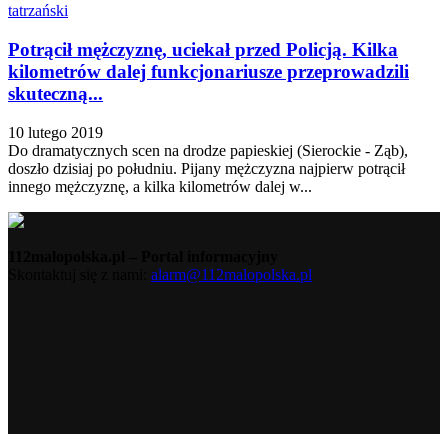
tatrzański
Potrącił mężczyznę, uciekał przed Policją. Kilka
kilometrów dalej funkcjonariusze przeprowadzili
skuteczną...
10 lutego 2019
Do dramatycznych scen na drodze papieskiej (Sierockie - Ząb),
doszło dzisiaj po południu. Pijany mężczyzna najpierw potrącił
innego mężczyznę, a kilka kilometrów dalej w...
112malopolska.pl – Portal informacyjny
Skontaktuj się z nami:
alarm@112malopolska.pl