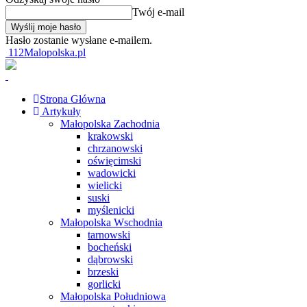
Twój e-mail
Hasło zostanie wysłane e-mailem.
112Malopolska.pl
Strona Główna
Artykuły
Małopolska Zachodnia
krakowski
chrzanowski
oświęcimski
wadowicki
wielicki
suski
myślenicki
Małopolska Wschodnia
tarnowski
bocheński
dąbrowski
brzeski
gorlicki
Małopolska Południowa