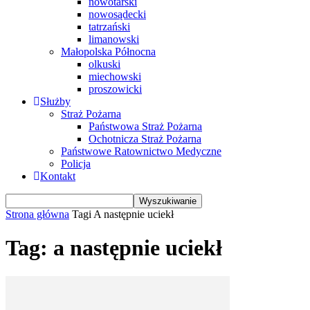
nowotarski
nowosądecki
tatrzański
limanowski
Małopolska Północna
olkuski
miechowski
proszowicki
Służby
Straż Pożarna
Państwowa Straż Pożarna
Ochotnicza Straż Pożarna
Państwowe Ratownictwo Medyczne
Policja
Kontakt
Strona główna
Tagi
A następnie uciekł
Tag: a następnie uciekł