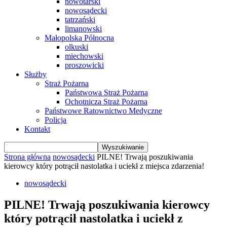
nowotarski
nowosądecki
tatrzański
limanowski
Małopolska Północna
olkuski
miechowski
proszowicki
Służby
Straż Pożarna
Państwowa Straż Pożarna
Ochotnicza Straż Pożarna
Państwowe Ratownictwo Medyczne
Policja
Kontakt
Strona główna
nowosądecki
PILNE! Trwają poszukiwania
kierowcy który potrącił nastolatka i uciekł z miejsca zdarzenia!
nowosądecki
PILNE! Trwają poszukiwania kierowcy
który potrącił nastolatka i uciekł z