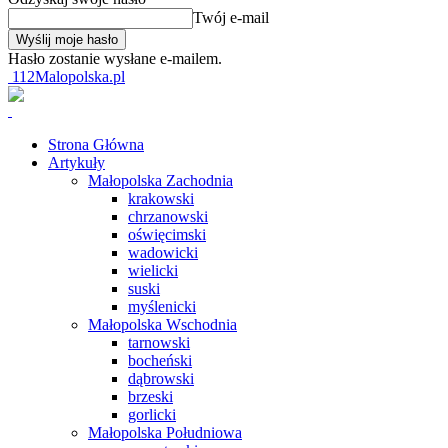
Twój e-mail
Hasło zostanie wysłane e-mailem.
112Malopolska.pl
Strona Główna
Artykuły
Małopolska Zachodnia
krakowski
chrzanowski
oświęcimski
wadowicki
wielicki
suski
myślenicki
Małopolska Wschodnia
tarnowski
bocheński
dąbrowski
brzeski
gorlicki
Małopolska Południowa