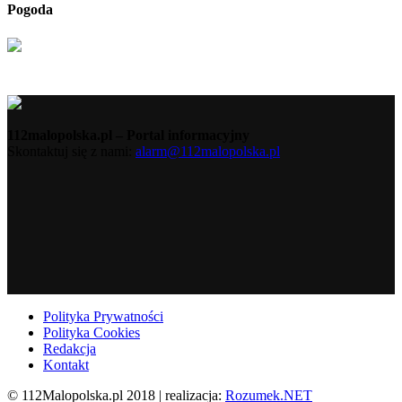
Pogoda
112malopolska.pl – Portal informacyjny
Skontaktuj się z nami:
alarm@112malopolska.pl
Polityka Prywatności
Polityka Cookies
Redakcja
Kontakt
© 112Malopolska.pl 2018 | realizacja:
Rozumek.NET