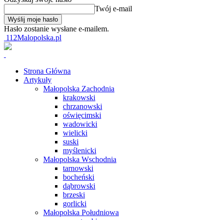
Twój e-mail
Hasło zostanie wysłane e-mailem.
112Malopolska.pl
Strona Główna
Artykuły
Małopolska Zachodnia
krakowski
chrzanowski
oświęcimski
wadowicki
wielicki
suski
myślenicki
Małopolska Wschodnia
tarnowski
bocheński
dąbrowski
brzeski
gorlicki
Małopolska Południowa