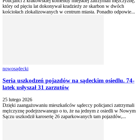
Policjanci z krakowskiej komendy miejskiej zatrzymali mężczyznę,
który od pięciu lat dokonywał kradzieży ze skarbon w dwóch
kościołach zlokalizowanych w centrum miasta. Ponadto odpowie...
nowosądecki
Seria uszkodzeń pojazdów na sądeckim osiedlu. 74-
latek usłyszał 31 zarzutów
25 lutego 2026
Dzięki zaangażowaniu mieszkańców sądeccy policjanci zatrzymali
mężczyznę podejrzewanego o to, że na jednym z osiedli w Nowym
Sączu uszkodził karoserię 26 zaparkowanych tam pojazdów,...