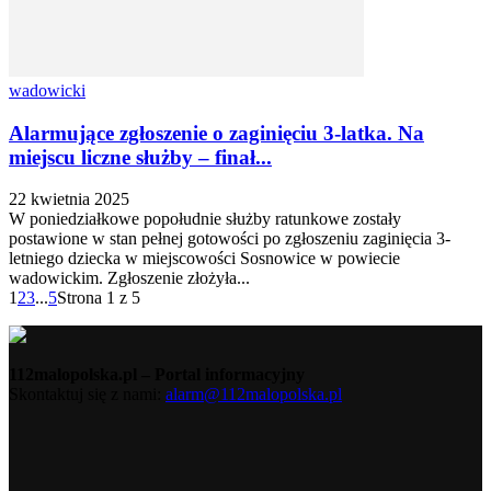
wadowicki
Alarmujące zgłoszenie o zaginięciu 3-latka. Na
miejscu liczne służby – finał...
22 kwietnia 2025
W poniedziałkowe popołudnie służby ratunkowe zostały
postawione w stan pełnej gotowości po zgłoszeniu zaginięcia 3-
letniego dziecka w miejscowości Sosnowice w powiecie
wadowickim. Zgłoszenie złożyła...
1
2
3
...
5
Strona 1 z 5
112malopolska.pl – Portal informacyjny
Skontaktuj się z nami:
alarm@112malopolska.pl