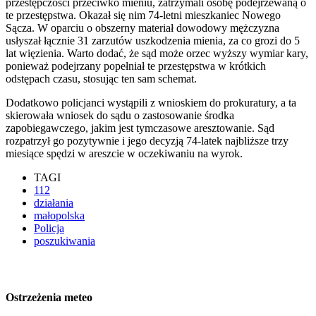
przestępczości przeciwko mieniu, zatrzymali osobę podejrzewaną o
te przestępstwa. Okazał się nim 74-letni mieszkaniec Nowego
Sącza. W oparciu o obszerny materiał dowodowy mężczyzna
usłyszał łącznie 31 zarzutów uszkodzenia mienia, za co grozi do 5
lat więzienia. Warto dodać, że sąd może orzec wyższy wymiar kary,
ponieważ podejrzany popełniał te przestępstwa w krótkich
odstępach czasu, stosując ten sam schemat.
Dodatkowo policjanci wystąpili z wnioskiem do prokuratury, a ta
skierowała wniosek do sądu o zastosowanie środka
zapobiegawczego, jakim jest tymczasowe aresztowanie. Sąd
rozpatrzył go pozytywnie i jego decyzją 74-latek najbliższe trzy
miesiące spędzi w areszcie w oczekiwaniu na wyrok.
TAGI
112
działania
małopolska
Policja
poszukiwania
Ostrzeżenia meteo