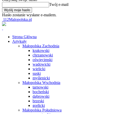
Twój e-mail
Hasło zostanie wysłane e-mailem.
112Malopolska.pl
Strona Główna
Artykuły
Małopolska Zachodnia
krakowski
chrzanowski
oświęcimski
wadowicki
wielicki
suski
myślenicki
Małopolska Wschodnia
tarnowski
bocheński
dąbrowski
brzeski
gorlicki
Małopolska Południowa