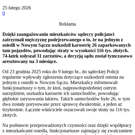
25 lutego 2026
0
Reklama
Dzięki zaangażowaniu mieszkańców sądeccy policjanci
zatrzymali mężczyznę podejrzewanego o to, że na jednym z
osiedli w Nowym Sączu uszkodził karoserię 26 zaparkowanych
tam pojazdów, powodując straty w wysokości 116 tys. złotych.
74-latek usłyszał 31 zarzutów, a decyzją sądu został tymczasowo
aresztowany na 3 miesiące.
Od 23 grudnia 2025 roku do 9 lutego br., do sądeckiej Policji
regularnie wpływały zgłoszenia dotyczące uszkodzeń mienia na
jednym z osiedli w Nowym Sączu. Mieszkańcy informowali
funkcjonariuszy o tym, że ktoś, najprawdopodobniej ostrym
narzędziem, uszkadza karoserie ich samochodów, powodując
głębokie zarysowania lakieru. Takich samochodów było 26, w tym
dwa zostały porysowane przez sprawcę dwukrotnie, a jeden aż
trzykrotnie. Łącznie właściciele oszacowali swoje straty na 116 tys.
złotych.
Na podstawie przeprowadzonych czynności oraz dzięki współpracy
z mieszkańcami osiedla, funkcjonariusze zajmujący się zwalczaniem