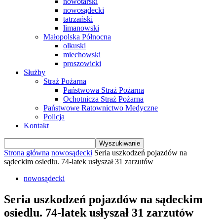
nowotarski
nowosądecki
tatrzański
limanowski
Małopolska Północna
olkuski
miechowski
proszowicki
Służby
Straż Pożarna
Państwowa Straż Pożarna
Ochotnicza Straż Pożarna
Państwowe Ratownictwo Medyczne
Policja
Kontakt
Strona główna
nowosądecki
Seria uszkodzeń pojazdów na
sądeckim osiedlu. 74-latek usłyszał 31 zarzutów
nowosądecki
Seria uszkodzeń pojazdów na sądeckim
osiedlu. 74-latek usłyszał 31 zarzutów