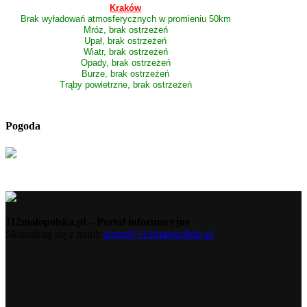
Kraków
Brak wyładowań atmosferycznych w promieniu 50km
Mróz, brak ostrzeżeń
Upał, brak ostrzeżeń
Wiatr, brak ostrzeżeń
Opady, brak ostrzeżeń
Burze, brak ostrzeżeń
Trąby powietrzne, brak ostrzeżeń
Pogoda
112malopolska.pl – Portal informacyjny
Skontaktuj się z nami:
alarm@112malopolska.pl