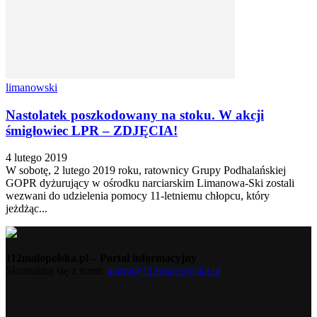
limanowski
Nastolatek poszkodowany na stoku. W akcji
śmigłowiec LPR – ZDJĘCIA!
4 lutego 2019
W sobotę, 2 lutego 2019 roku, ratownicy Grupy Podhalańskiej
GOPR dyżurujący w ośrodku narciarskim Limanowa-Ski zostali
wezwani do udzielenia pomocy 11-letniemu chłopcu, który
jeżdżąc...
112malopolska.pl – Portal informacyjny
Skontaktuj się z nami:
alarm@112malopolska.pl