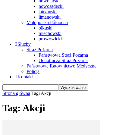
nowotarski
nowosądecki
tatrzański
limanowski
Małopolska Północna
olkuski
miechowski
proszowicki
Służby
Straż Pożarna
Państwowa Straż Pożarna
Ochotnicza Straż Pożarna
Państwowe Ratownictwo Medyczne
Policja
Kontakt
Strona główna
Tagi
Akcji
Tag: Akcji