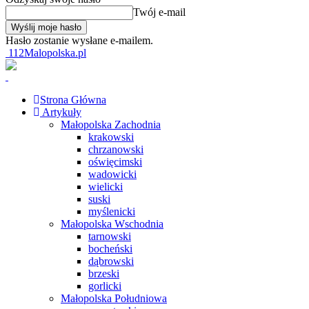
Twój e-mail
Hasło zostanie wysłane e-mailem.
112Malopolska.pl
Strona Główna
Artykuły
Małopolska Zachodnia
krakowski
chrzanowski
oświęcimski
wadowicki
wielicki
suski
myślenicki
Małopolska Wschodnia
tarnowski
bocheński
dąbrowski
brzeski
gorlicki
Małopolska Południowa