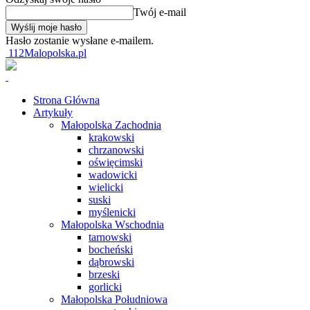
Twój e-mail
Hasło zostanie wysłane e-mailem.
112Malopolska.pl
Strona Główna
Artykuły
Małopolska Zachodnia
krakowski
chrzanowski
oświęcimski
wadowicki
wielicki
suski
myślenicki
Małopolska Wschodnia
tarnowski
bocheński
dąbrowski
brzeski
gorlicki
Małopolska Południowa