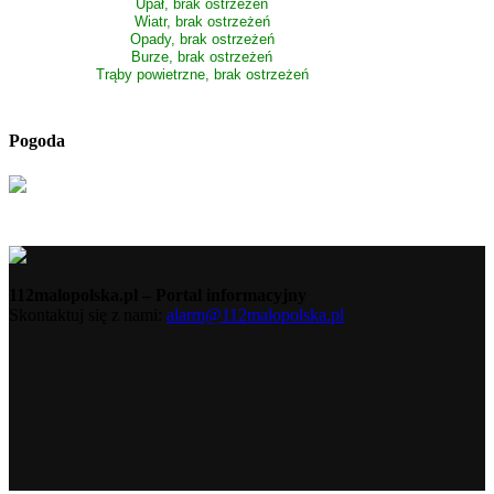
Upał, brak ostrzeżeń
Wiatr, brak ostrzeżeń
Opady, brak ostrzeżeń
Burze, brak ostrzeżeń
Trąby powietrzne, brak ostrzeżeń
Pogoda
112malopolska.pl – Portal informacyjny
Skontaktuj się z nami:
alarm@112malopolska.pl