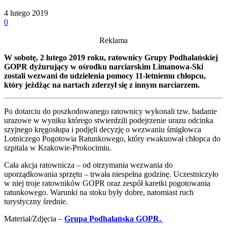
4 lutego 2019
0
Reklama
W sobotę, 2 lutego 2019 roku, ratownicy Grupy Podhalańskiej
GOPR dyżurujący w ośrodku narciarskim Limanowa-Ski
zostali wezwani do udzielenia pomocy 11-letniemu chłopcu,
który jeżdżąc na nartach zderzył się z innym narciarzem.
Po dotarciu do poszkodowanego ratownicy wykonali tzw. badanie
urazowe w wyniku którego stwierdzili podejrzenie urazu odcinka
szyjnego kręgosłupa i podjęli decyzję o wezwaniu śmigłowca
Lotniczego Pogotowia Ratunkowego, który ewakuował chłopca do
szpitala w Krakowie-Prokocimiu.
Cała akcja ratownicza – od otrzymania wezwania do
uporządkowania sprzętu – trwała niespełna godzinę. Uczestniczyło
w niej troje ratowników GOPR oraz zespół karetki pogotowania
ratunkowego. Warunki na stoku były dobre, natomiast ruch
turystyczny średnie.
Materiał/Zdjęcia –
Grupa Podhalańska GOPR.