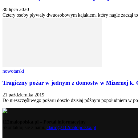
30 lipca 2020
Cztery osoby pływały dwuosobowym kajakiem, który nagle zaczął tonąć
nowotarski
Tragiczny pożar w jednym z domostw w Mizernej k. C
21 października 2019
Do nieszczęśliwego pożaru doszło dzisiaj późnym popołudniem w powi
112malopolska.pl – Portal informacyjny
Skontaktuj się z nami:
alarm@112malopolska.pl