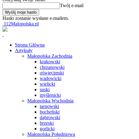
Twój e-mail
Hasło zostanie wysłane e-mailem.
112Malopolska.pl
Strona Główna
Artykuły
Małopolska Zachodnia
krakowski
chrzanowski
oświęcimski
wadowicki
wielicki
suski
myślenicki
Małopolska Wschodnia
tarnowski
bocheński
dąbrowski
brzeski
gorlicki
Małopolska Południowa