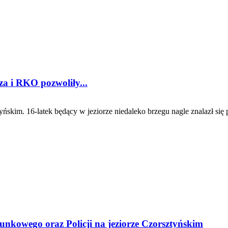
za i RKO pozwoliły...
skim. 16-latek będący w jeziorze niedaleko brzegu nagle znalazł się
nkowego oraz Policji na jeziorze Czorsztyńskim