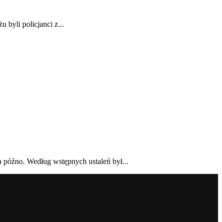
byli policjanci z...
a późno. Według wstępnych ustaleń był...