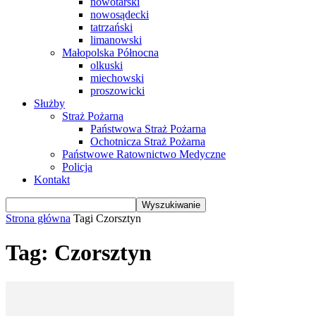
nowotarski
nowosądecki
tatrzański
limanowski
Małopolska Północna
olkuski
miechowski
proszowicki
Służby
Straż Pożarna
Państwowa Straż Pożarna
Ochotnicza Straż Pożarna
Państwowe Ratownictwo Medyczne
Policja
Kontakt
Strona główna
Tagi
Czorsztyn
Tag: Czorsztyn