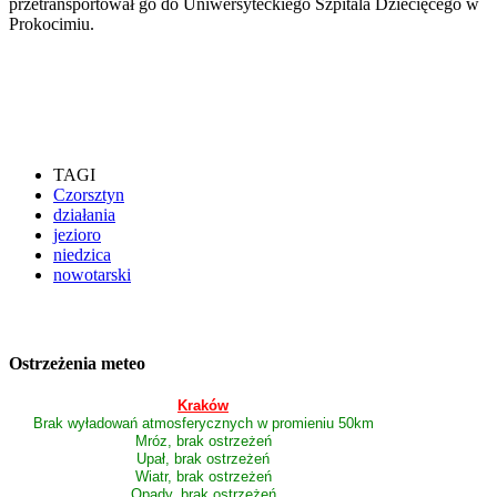
przetransportował go do Uniwersyteckiego Szpitala Dziecięcego w
Prokocimiu.
TAGI
Czorsztyn
działania
jezioro
niedzica
nowotarski
Ostrzeżenia meteo
Kraków
Brak wyładowań atmosferycznych w promieniu 50km
Mróz, brak ostrzeżeń
Upał, brak ostrzeżeń
Wiatr, brak ostrzeżeń
Opady, brak ostrzeżeń