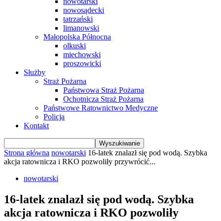
nowotarski
nowosądecki
tatrzański
limanowski
Małopolska Północna
olkuski
miechowski
proszowicki
Służby
Straż Pożarna
Państwowa Straż Pożarna
Ochotnicza Straż Pożarna
Państwowe Ratownictwo Medyczne
Policja
Kontakt
Strona główna
nowotarski
16-latek znalazł się pod wodą. Szybka
akcja ratownicza i RKO pozwoliły przywrócić...
nowotarski
16-latek znalazł się pod wodą. Szybka
akcja ratownicza i RKO pozwoliły