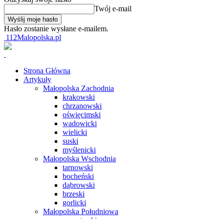
Twój e-mail
Hasło zostanie wysłane e-mailem.
112Malopolska.pl
Strona Główna
Artykuły
Małopolska Zachodnia
krakowski
chrzanowski
oświęcimski
wadowicki
wielicki
suski
myślenicki
Małopolska Wschodnia
tarnowski
bocheński
dąbrowski
brzeski
gorlicki
Małopolska Południowa