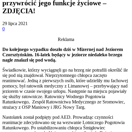
przywrócić jego funkcje życiowe –
ZDJĘCIA!
29 lipca 2021
0
Reklama
Do kolejnego wypadku doszło dziś w Mizernej nad Jeziorem
Czorsztyńskim.
16-latek będący w jeziorze niedaleko brzegu
nagle znalazł się pod wodą.
Świadkowie, którzy wyciągnęli go na brzeg nie potrafili określić ile
się pod nią znajdował. Nieprzytomnego chłopca zaczęto
reanimować. Jedną z pierwszych osób, które udzieliły mu fachowej
pomocy, był ratownik medyczny z Limanowej – przebywający nad
jeziorem w czasie swojego urlopu. Następnie na miejscu pojawiały
się służby ratownicze. Ratownicy Wodnego Pogotowia
Ratunkowego, Zespół Ratownictwa Medycznego ze Sromowiec,
strażacy z OSP Maniowy i JRG Nowy Targ.
Nastolatek został podpięty pod AED. Prowadząc czynności
reanimacje zdecydowano się na wezwanie Lotniczego Pogotowia
Ratunkowego. Po ustabilizowaniu chłopca Śmigłowiec